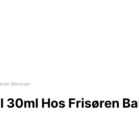
øren Baronen
l 30ml Hos Frisøren B