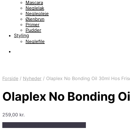
Mascara
Neglelak
Neglepleje
Øjenbryn
Primer
Pudder
Styling
Neglefile
Forside
/
Nyheder
/
Olaplex No Bonding Oil 30ml Hos Fris
Olaplex No Bonding Oi
259,00
kr.
Bedste pris hos Frisorenogbaronen.dk