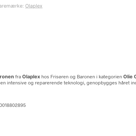
aremærke:
Olaplex
aronen
fra
Olaplex
hos Frisøren og Baronen i kategorien
Olie O
 den intensive og reparerende teknologi, genopbygges håret ind
50018802895