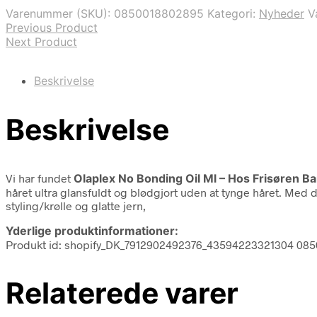
Varenummer (SKU):
0850018802895
Kategori:
Nyheder
V
Previous Product
Next Product
Beskrivelse
Beskrivelse
Vi har fundet
Olaplex No Bonding Oil Ml – Hos Frisøren B
håret ultra glansfuldt og blødgjort uden at tynge håret. Med
styling/krølle og glatte jern,
Yderlige produktinformationer:
Produkt id: shopify_DK_7912902492376_43594223321304 08
Relaterede varer