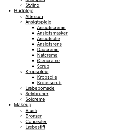
Styling
Hudpleje
Aftersun
Ansigtspleje
Ansigtscreme
Ansigtsmasker
Ansigtsolie
Ansigtsrens
Dagcreme
Natcreme
Øjencreme
Scrub
Kropspleje
Kropsolie
Kropsscrub
Læbepomade
Selvbruner
Solcreme
Makeup
Blush
Bronzer
Concealer
Læbestift