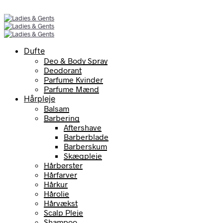
Dufte
Deo & Body Spray
Deodorant
Parfume Kvinder
Parfume Mænd
Hårpleje
Balsam
Barbering
Aftershave
Barberblade
Barberskum
Skægpleje
Hårbørster
Hårfarver
Hårkur
Hårolie
Hårvækst
Scalp Pleje
Shampoo