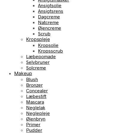
Ansigtsolie
Ansigtsrens
Dagcreme
Natcreme
Øjencreme
Scrub
Kropspleje
Kropsolie
Kropsscrub
Læbepomade
Selvbruner
Solcreme
Makeup
Blush
Bronzer
Concealer
Læbestift
Mascara
Neglelak
Neglepleje
Øjenbryn
Primer
Pudder