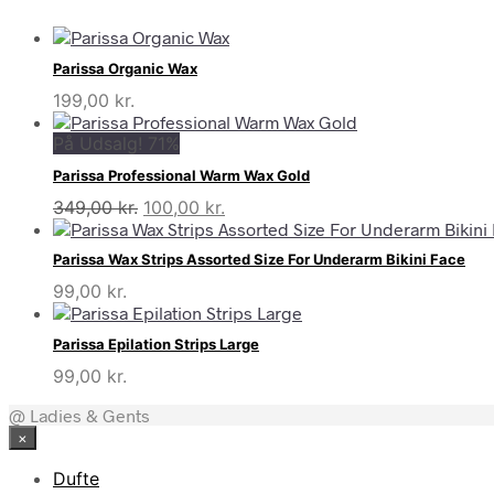
Parissa Organic Wax
199,00
kr.
På Udsalg! 71%
Parissa Professional Warm Wax Gold
Den
Den
349,00
kr.
100,00
kr.
oprindelige
aktuelle
pris
pris
Parissa Wax Strips Assorted Size For Underarm Bikini Face
var:
er:
99,00
kr.
349,00 kr..
100,00 kr..
Parissa Epilation Strips Large
99,00
kr.
@ Ladies & Gents
×
Dufte