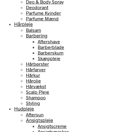
Deo & Body Spray
Deodorant
Parfume Kvinder
Parfume Mænd
Hårpleje
Balsam
Barbering
Aftershave
Barberblade
Barberskum
Skægpleje
Hårbørster
Hårfarver
Hårkur
Hårolie
Hårvækst
Scalp Pleje
Shampoo
Styling
Hudpleje
Aftersun
Ansigtspleje
Ansigtscreme
Ansigtsmasker