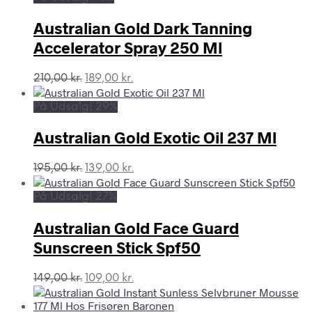
149,00 kr..
115,00 kr..
Australian Gold Dark Tanning
Accelerator Spray 250 Ml
Den
Den
210,00
kr.
189,00
kr.
oprindelige
aktuelle
pris
pris
På Udsalg! 29%
var:
er:
210,00 kr..
189,00 kr..
Australian Gold Exotic Oil 237 Ml
Den
Den
195,00
kr.
139,00
kr.
oprindelige
aktuelle
pris
pris
På Udsalg! 27%
var:
er:
195,00 kr..
139,00 kr..
Australian Gold Face Guard
Sunscreen Stick Spf50
Den
Den
149,00
kr.
109,00
kr.
oprindelige
aktuelle
pris
pris