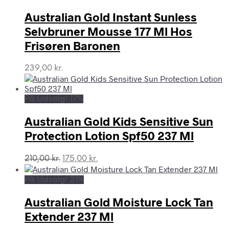
var:
er:
Australian Gold Instant Sunless
149,00 kr..
109,00 kr..
Selvbruner Mousse 177 Ml Hos
Frisøren Baronen
239,00
kr.
På Udsalg! 17%
Australian Gold Kids Sensitive Sun
Protection Lotion Spf50 237 Ml
Den
Den
210,00
kr.
175,00
kr.
oprindelige
aktuelle
pris
pris
På Udsalg! 21%
var:
er:
210,00 kr..
175,00 kr..
Australian Gold Moisture Lock Tan
Extender 237 Ml