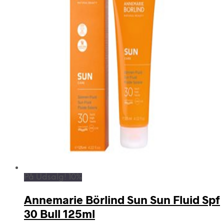
På Udsalg! 10%
Annemarie Börlind Sun Sun Fluid Spf
30 Bull 125ml