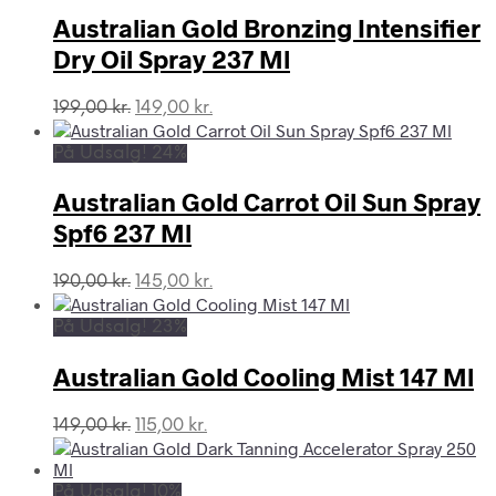
Australian Gold Bronzing Intensifier
Dry Oil Spray 237 Ml
Den
Den
199,00
kr.
149,00
kr.
oprindelige
aktuelle
pris
pris
På Udsalg! 24%
var:
er:
199,00 kr..
149,00 kr..
Australian Gold Carrot Oil Sun Spray
Spf6 237 Ml
Den
Den
190,00
kr.
145,00
kr.
oprindelige
aktuelle
pris
pris
På Udsalg! 23%
var:
er:
190,00 kr..
145,00 kr..
Australian Gold Cooling Mist 147 Ml
Den
Den
149,00
kr.
115,00
kr.
oprindelige
aktuelle
pris
pris
var:
er:
På Udsalg! 10%