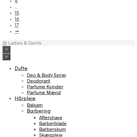
4
…
15
16
17
→
@ Ladies & Gents
×
×
Dufte
Deo & Body Spray
Deodorant
Parfume Kvinder
Parfume Mænd
Hårpleje
Balsam
Barbering
Aftershave
Barberblade
Barberskum
Skægpleje