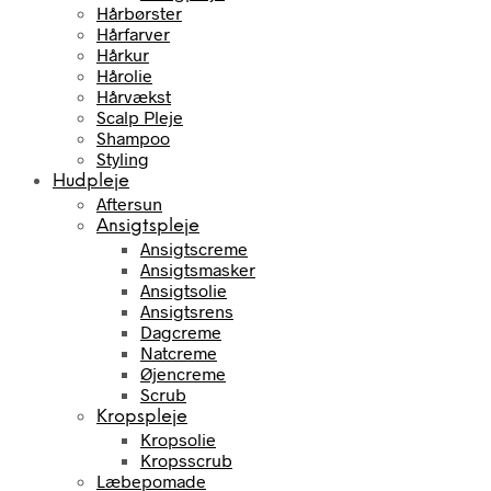
Hårbørster
Hårfarver
Hårkur
Hårolie
Hårvækst
Scalp Pleje
Shampoo
Styling
Hudpleje
Aftersun
Ansigtspleje
Ansigtscreme
Ansigtsmasker
Ansigtsolie
Ansigtsrens
Dagcreme
Natcreme
Øjencreme
Scrub
Kropspleje
Kropsolie
Kropsscrub
Læbepomade