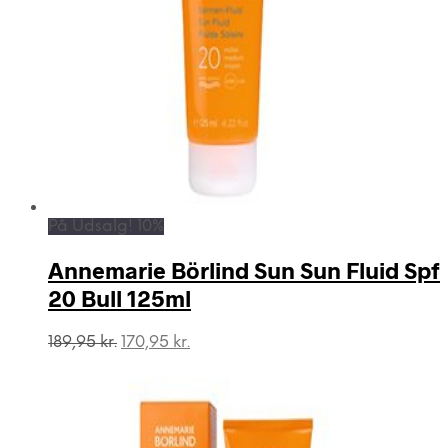
På Udsalg! 10%
Annemarie Börlind Sun Sun Fluid Spf
20 Bull 125ml
Den
Den
189,95
kr.
170,95
kr.
oprindelige
aktuelle
pris
pris
var:
er:
189,95 kr..
170,95 kr..