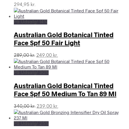
294,95
kr.
På Udsalg! 14%
Australian Gold Botanical Tinted
Face Spf 50 Fair Light
Den
Den
289,00
kr.
249,00
kr.
oprindelige
aktuelle
pris
pris
var:
er:
På Udsalg! 30%
289,00 kr..
249,00 kr..
Australian Gold Botanical Tinted
Face Spf 50 Medium To Tan 89 Ml
Den
Den
340,00
kr.
239,00
kr.
oprindelige
aktuelle
pris
pris
var:
er:
På Udsalg! 25%
340,00 kr..
239,00 kr..