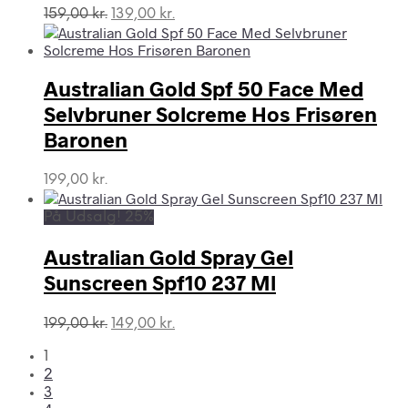
Den
Den
159,00
kr.
139,00
kr.
oprindelige
aktuelle
pris
pris
var:
er:
Australian Gold Spf 50 Face Med
159,00 kr..
139,00 kr..
Selvbruner Solcreme Hos Frisøren
Baronen
199,00
kr.
På Udsalg! 25%
Australian Gold Spray Gel
Sunscreen Spf10 237 Ml
Den
Den
199,00
kr.
149,00
kr.
oprindelige
aktuelle
1
pris
pris
2
var:
er:
3
199,00 kr..
149,00 kr..