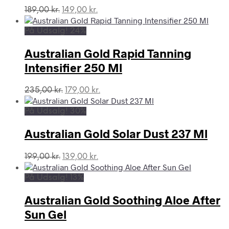
Den
Den
189,00
kr.
149,00
kr.
oprindelige
aktuelle
pris
pris
På Udsalg! 24%
var:
er:
189,00 kr..
149,00 kr..
Australian Gold Rapid Tanning
Intensifier 250 Ml
Den
Den
235,00
kr.
179,00
kr.
oprindelige
aktuelle
pris
pris
På Udsalg! 30%
var:
er:
235,00 kr..
179,00 kr..
Australian Gold Solar Dust 237 Ml
Den
Den
199,00
kr.
139,00
kr.
oprindelige
aktuelle
pris
pris
På Udsalg! 13%
var:
er:
199,00 kr..
139,00 kr..
Australian Gold Soothing Aloe After
Sun Gel