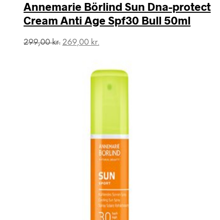
Annemarie Börlind Sun Dna-protect
Cream Anti Age Spf30 Bull 50ml
Den
Den
299,00
kr.
269,00
kr.
oprindelige
aktuelle
pris
pris
var:
er:
299,00 kr..
269,00 kr..