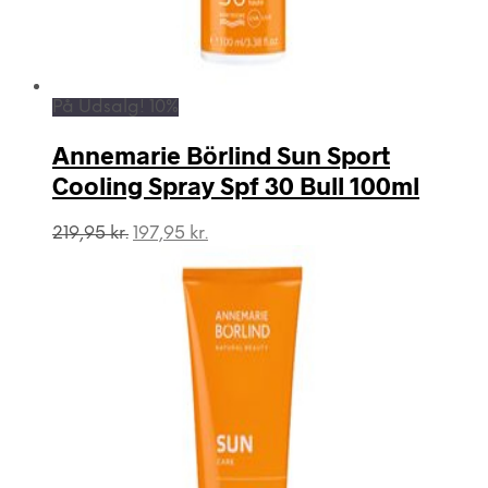
På Udsalg! 10%
Annemarie Börlind Sun Sport
Cooling Spray Spf 30 Bull 100ml
Den
Den
219,95
kr.
197,95
kr.
oprindelige
aktuelle
pris
pris
var:
er:
219,95 kr..
197,95 kr..