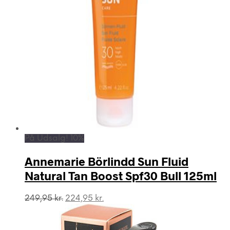
På Udsalg! 10%
Annemarie Börlindd Sun Fluid
Natural Tan Boost Spf30 Bull 125ml
Den
Den
249,95
kr.
224,95
kr.
oprindelige
aktuelle
pris
pris
var:
er: