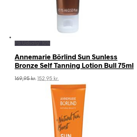
På Udsalg! 10%
Annemarie Börlind Sun Sunless
Bronze Self Tanning Lotion Bull 75ml
Den
Den
169,95
kr.
152,95
kr.
oprindelige
aktuelle
pris
pris
var:
er:
169,95 kr..
152,95 kr..