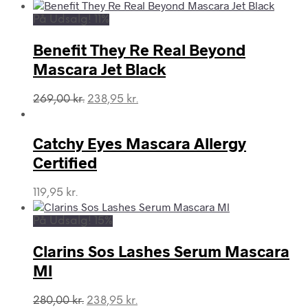
oprindelige
aktuelle
pris
pris
På Udsalg! 11%
var:
er:
160,00 kr..
124,95 kr..
Benefit They Re Real Beyond
Mascara Jet Black
Den
Den
269,00
kr.
238,95
kr.
oprindelige
aktuelle
pris
pris
var:
er:
Catchy Eyes Mascara Allergy
269,00 kr..
238,95 kr..
Certified
119,95
kr.
På Udsalg! 15%
Clarins Sos Lashes Serum Mascara
Ml
Den
Den
280,00
kr.
238,95
kr.