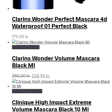
Clarins Wonder Perfect Mascara 4d
Waterproof 01 Perfect Black
179,00
kr.
På Udsalg! 8%
Clarins Wonder Volume Mascara
Black Ml
Den
Den
250,00
kr.
228,95
kr.
oprindelige
aktuelle
pris
pris
var:
er:
På Udsalg! 22%
250,00 kr..
228,95 kr..
Clinique High Impact Extreme
Volume Mascara Black 10 Ml