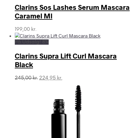
Clarins Sos Lashes Serum Mascara
Caramel Ml
199,00
kr.
På Udsalg! 8%
Clarins Supra Lift Curl Mascara
Black
Den
Den
245,00
kr.
224,95
kr.
oprindelige
aktuelle
pris
pris
var:
er:
245,00 kr..
224,95 kr..