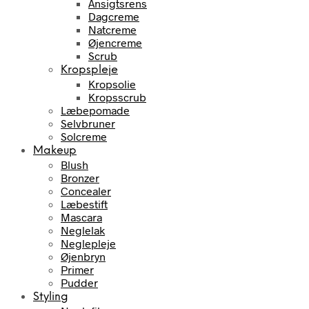
Ansigtsrens
Dagcreme
Natcreme
Øjencreme
Scrub
Kropspleje
Kropsolie
Kropsscrub
Læbepomade
Selvbruner
Solcreme
Makeup
Blush
Bronzer
Concealer
Læbestift
Mascara
Neglelak
Neglepleje
Øjenbryn
Primer
Pudder
Styling