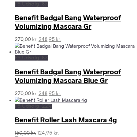
var:
er:
På Udsalg! 8%
475,00 kr..
394,95 kr..
Benefit Badgal Bang Waterproof
Volumizing Mascara Gr
Den
Den
270,00
kr.
248,95
kr.
oprindelige
aktuelle
pris
pris
var:
er:
På Udsalg! 8%
270,00 kr..
248,95 kr..
Benefit Badgal Bang Waterproof
Volumizing Mascara Blue Gr
Den
Den
270,00
kr.
248,95
kr.
oprindelige
aktuelle
pris
pris
På Udsalg! 22%
var:
er:
270,00 kr..
248,95 kr..
Benefit Roller Lash Mascara 4g
Den
Den
160,00
kr.
124,95
kr.