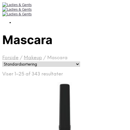
Mascara
Forside
/
Makeup
/
Mascara
Viser 1–25 af 343 resultater