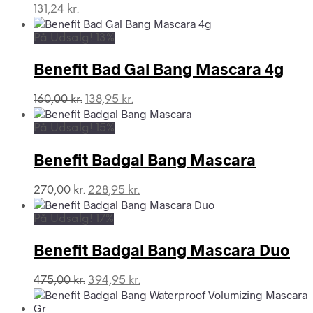
131,24
kr.
På Udsalg! 13%
Benefit Bad Gal Bang Mascara 4g
Den
Den
160,00
kr.
138,95
kr.
oprindelige
aktuelle
pris
pris
På Udsalg! 15%
var:
er:
160,00 kr..
138,95 kr..
Benefit Badgal Bang Mascara
Den
Den
270,00
kr.
228,95
kr.
oprindelige
aktuelle
pris
pris
På Udsalg! 17%
var:
er:
270,00 kr..
228,95 kr..
Benefit Badgal Bang Mascara Duo
Den
Den
475,00
kr.
394,95
kr.
oprindelige
aktuelle
pris
pris