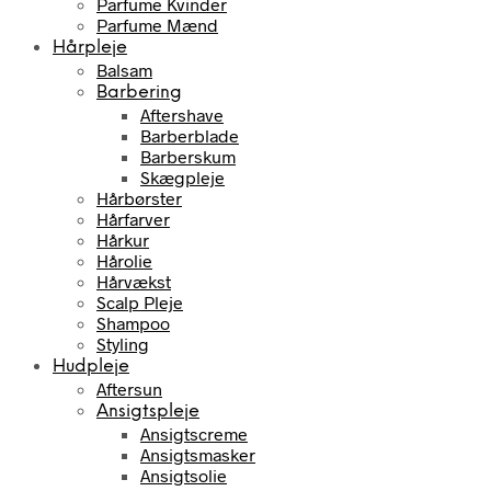
Parfume Kvinder
Parfume Mænd
Hårpleje
Balsam
Barbering
Aftershave
Barberblade
Barberskum
Skægpleje
Hårbørster
Hårfarver
Hårkur
Hårolie
Hårvækst
Scalp Pleje
Shampoo
Styling
Hudpleje
Aftersun
Ansigtspleje
Ansigtscreme
Ansigtsmasker
Ansigtsolie