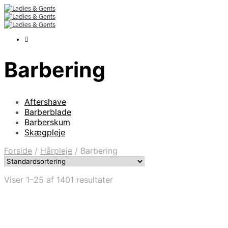
Barbering
Aftershave
Barberblade
Barberskum
Skægpleje
Forside
/
Hårpleje
/
Barbering
Viser 1–25 af 1401 resultater