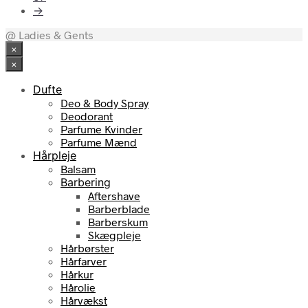
→
@ Ladies & Gents
×
×
Dufte
Deo & Body Spray
Deodorant
Parfume Kvinder
Parfume Mænd
Hårpleje
Balsam
Barbering
Aftershave
Barberblade
Barberskum
Skægpleje
Hårbørster
Hårfarver
Hårkur
Hårolie
Hårvækst