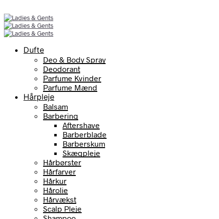
Dufte
Deo & Body Spray
Deodorant
Parfume Kvinder
Parfume Mænd
Hårpleje
Balsam
Barbering
Aftershave
Barberblade
Barberskum
Skægpleje
Hårbørster
Hårfarver
Hårkur
Hårolie
Hårvækst
Scalp Pleje
Shampoo