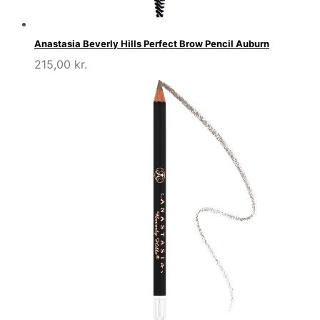
Anastasia Beverly Hills Perfect Brow Pencil Auburn
215,00
kr.