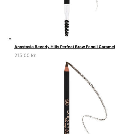
Anastasia Beverly Hills Perfect Brow Pencil Caramel
215,00
kr.