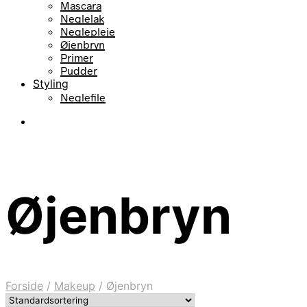
Mascara
Neglelak
Neglepleje
Øjenbryn
Primer
Pudder
Styling
Neglefile
Øjenbryn
Forside
/
Makeup
/
Øjenbryn