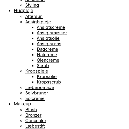
Styling
Hudpleje
Aftersun
Ansigtspleje
Ansigtscreme
Ansigtsmasker
Ansigtsolie
Ansigtsrens
Dagcreme
Natcreme
Øjencreme
Scrub
Kropspleje
Kropsolie
Kropsscrub
Læbepomade
Selvbruner
Solcreme
Makeup
Blush
Bronzer
Concealer
Læbestift