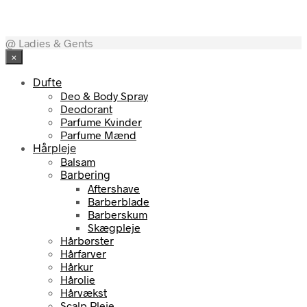
29,00
kr.
15,00
kr.
@ Ladies & Gents
×
Dufte
Deo & Body Spray
Deodorant
Parfume Kvinder
Parfume Mænd
Hårpleje
Balsam
Barbering
Aftershave
Barberblade
Barberskum
Skægpleje
Hårbørster
Hårfarver
Hårkur
Hårolie
Hårvækst
Scalp Pleje