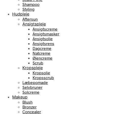
Shampoo
Styling
Hudpleje
Aftersun
Ansigtspleje
Ansigtscreme
Ansigtsmasker
Ansigtsolie
Ansigtsrens
Dagcreme
Natcreme
Øjencreme
Scrub
Kropspleje
Kropsolie
Kropsscrub
Læbepomade
Selvbruner
Solcreme
Makeup
Blush
Bronzer
Concealer