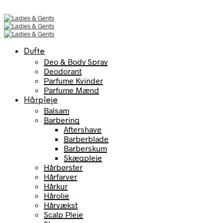
Dufte
Deo & Body Spray
Deodorant
Parfume Kvinder
Parfume Mænd
Hårpleje
Balsam
Barbering
Aftershave
Barberblade
Barberskum
Skægpleje
Hårbørster
Hårfarver
Hårkur
Hårolie
Hårvækst
Scalp Pleje