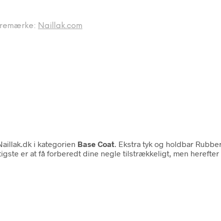
remærke:
Naillak.com
aillak.dk i kategorien
Base Coat
. Ekstra tyk og holdbar Rubber
gtigste er at få forberedt dine negle tilstrækkeligt, men herefte