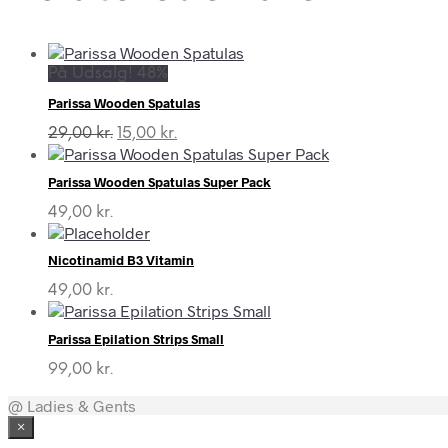
På Udsalg! 48%
Parissa Wooden Spatulas
Den
Den
29,00
kr.
15,00
kr.
oprindelige
aktuelle
pris
pris
Parissa Wooden Spatulas Super Pack
var:
er:
29,00 kr..
15,00 kr..
49,00
kr.
Nicotinamid B3 Vitamin
49,00
kr.
Parissa Epilation Strips Small
99,00
kr.
@ Ladies & Gents
×