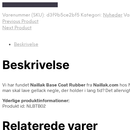
På Udsalg hos Naillak.dk
pris
pris
var:
er:
Varenummer (SKU):
d3f9b5ce2bf5
Kategori:
Nyheder
Va
129,95 kr..
84,45 kr..
Previous Product
Next Product
Beskrivelse
Beskrivelse
Vi har fundet
Naillak Base Coat Rubber
fra
Naillak.com
hos N
man skal lave gellack negle, der holder i lang tid? Det allervi
Yderlige produktinformationer:
Produkt id: NLBTB02
Relaterede varer