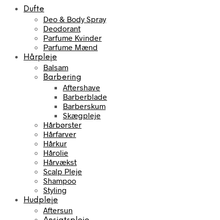
Dufte
Deo & Body Spray
Deodorant
Parfume Kvinder
Parfume Mænd
Hårpleje
Balsam
Barbering
Aftershave
Barberblade
Barberskum
Skægpleje
Hårbørster
Hårfarver
Hårkur
Hårolie
Hårvækst
Scalp Pleje
Shampoo
Styling
Hudpleje
Aftersun