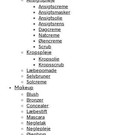
Ansigtspleje
Ansigtscreme
Ansigtsmasker
Ansigtsolie
Ansigtsrens
Dagcreme
Natcreme
Øjencreme
Scrub
Kropspleje
Kropsolie
Kropsscrub
Læbepomade
Selvbruner
Solcreme
Makeup
Blush
Bronzer
Concealer
Læbestift
Mascara
Neglelak
Neglepleje
Øjenbryn