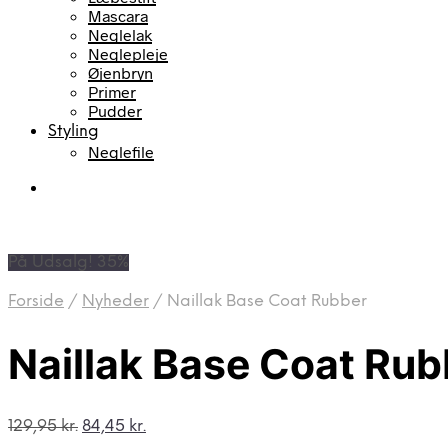
Mascara
Neglelak
Neglepleje
Øjenbryn
Primer
Pudder
Styling
Neglefile
På Udsalg! 35%
Forside
/
Nyheder
/
Naillak Base Coat Rubber
Naillak Base Coat Rub
Den
Den
129,95
kr.
84,45
kr.
oprindelige
aktuelle