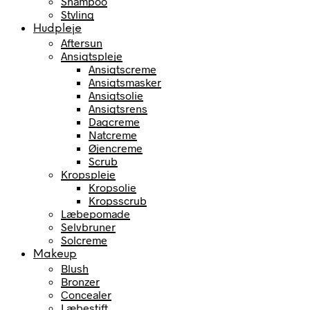
Shampoo
Styling
Hudpleje
Aftersun
Ansigtspleje
Ansigtscreme
Ansigtsmasker
Ansigtsolie
Ansigtsrens
Dagcreme
Natcreme
Øjencreme
Scrub
Kropspleje
Kropsolie
Kropsscrub
Læbepomade
Selvbruner
Solcreme
Makeup
Blush
Bronzer
Concealer
Læbestift