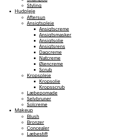
Styling
Hudpleje
Aftersun
Ansigtspleje
Ansigtscreme
Ansigtsmasker
Ansigtsolie
Ansigtsrens
Dagcreme
Natcreme
Øjencreme
Scrub
Kropspleje
Kropsolie
Kropsscrub
Læbepomade
Selvbruner
Solcreme
Makeup
Blush
Bronzer
Concealer
Læbestift