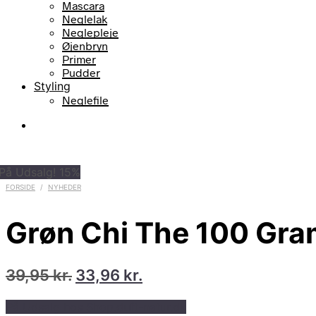
Mascara
Neglelak
Neglepleje
Øjenbryn
Primer
Pudder
Styling
Neglefile
På Udsalg! 15%
FORSIDE
/
NYHEDER
Grøn Chi The 100 Gra
Den
Den
39,95
kr.
33,96
kr.
oprindelige
aktuelle
På Udsalg hos Shop.duft-natur.dk
pris
pris