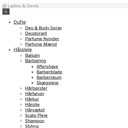
@ Ladies & Gents
×
Dufte
Deo & Body Spray
Deodorant
Parfume Kvinder
Parfume Mænd
Hårpleje
Balsam
Barbering
Aftershave
Barberblade
Barberskum
Skægpleje
Hårbørster
Hårfarver
Hårkur
Hårolie
Hårvækst
Scalp Pleje
Shampoo
Styling