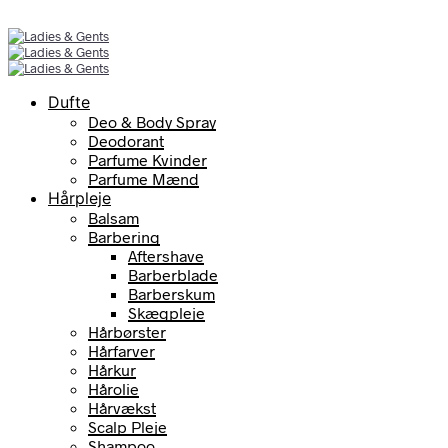
Dufte
Deo & Body Spray
Deodorant
Parfume Kvinder
Parfume Mænd
Hårpleje
Balsam
Barbering
Aftershave
Barberblade
Barberskum
Skægpleje
Hårbørster
Hårfarver
Hårkur
Hårolie
Hårvækst
Scalp Pleje
Shampoo