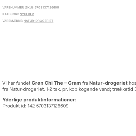
var:
er:
VARENUMMER (SKU):
5703137126609
39,95 kr..
33,96 kr..
KATEGORI:
NYHEDER
VAREMÆRKE:
NATUR-DROGERIET
Vi har fundet
Grøn Chi The – Gram
fra
Natur-drogeriet
hos
fra Natur-drogeriet. 1-2 tsk. pr. kop kogende vand; trækketid 
Yderlige produktinformationer:
Produkt id: 142 5703137126609