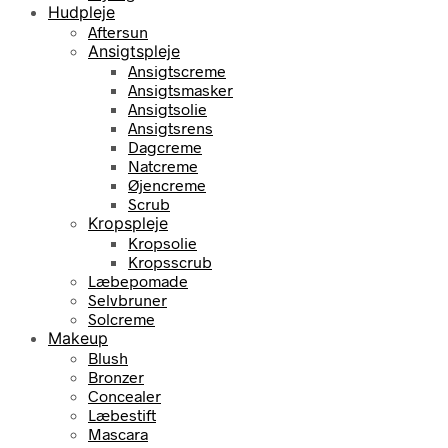
Hudpleje
Aftersun
Ansigtspleje
Ansigtscreme
Ansigtsmasker
Ansigtsolie
Ansigtsrens
Dagcreme
Natcreme
Øjencreme
Scrub
Kropspleje
Kropsolie
Kropsscrub
Læbepomade
Selvbruner
Solcreme
Makeup
Blush
Bronzer
Concealer
Læbestift
Mascara