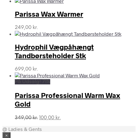
pris
pris
var:
er:
Parissa Wax Warmer
199,00 kr..
75,00 kr..
249,00
kr.
Hydrophil Vægpåhængt
Tandbørsteholder Stk
699,00
kr.
På Udsalg! 71%
Parissa Professional Warm Wax
Gold
Den
Den
349,00
kr.
100,00
kr.
oprindelige
aktuelle
@ Ladies & Gents
pris
pris
var:
er:
×