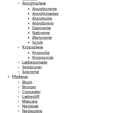
Ansigtspleje
Ansigtscreme
Ansigtsmasker
Ansigtsolie
Ansigtsrens
Dagcreme
Natcreme
Øjencreme
Scrub
Kropspleje
Kropsolie
Kropsscrub
Læbepomade
Selvbruner
Solcreme
Makeup
Blush
Bronzer
Concealer
Læbestift
Mascara
Neglelak
Neglepleje