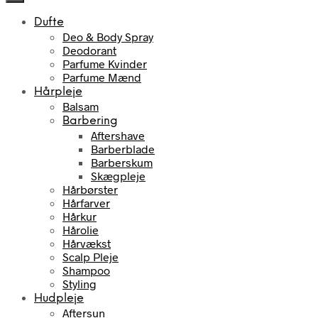
349,00 kr..
100,00 kr..
Dufte
Deo & Body Spray
Deodorant
Parfume Kvinder
Parfume Mænd
Hårpleje
Balsam
Barbering
Aftershave
Barberblade
Barberskum
Skægpleje
Hårbørster
Hårfarver
Hårkur
Hårolie
Hårvækst
Scalp Pleje
Shampoo
Styling
Hudpleje
Aftersun