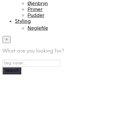
Øjenbryn
Primer
Pudder
Styling
Neglefile
×
What are you looking for?