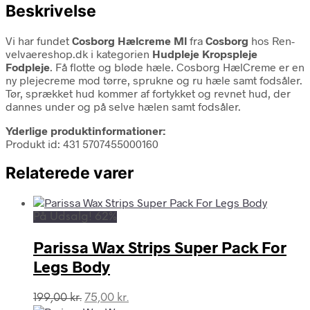
Beskrivelse
Vi har fundet
Cosborg Hælcreme Ml
fra
Cosborg
hos Ren-
velvaereshop.dk i kategorien
Hudpleje Kropspleje
Fodpleje
. Få flotte og bløde hæle. Cosborg HælCreme er en
ny plejecreme mod tørre, sprukne og ru hæle samt fodsåler.
Tør, sprækket hud kommer af fortykket og revnet hud, der
dannes under og på selve hælen samt fodsåler.
Yderlige produktinformationer:
Produkt id: 431 5707455000160
Relaterede varer
På Udsalg! 62%
Parissa Wax Strips Super Pack For
Legs Body
Den
Den
199,00
kr.
75,00
kr.
oprindelige
aktuelle