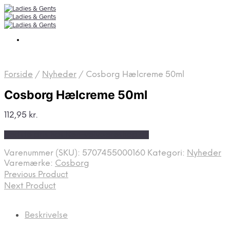
Forside
/
Nyheder
/
Cosborg Hælcreme 50ml
Cosborg Hælcreme 50ml
112,95
kr.
Bedste pris hos Ren-velvaereshop.dk
Varenummer (SKU):
5707455000160
Kategori:
Nyheder
Varemærke:
Cosborg
Previous Product
Next Product
Beskrivelse