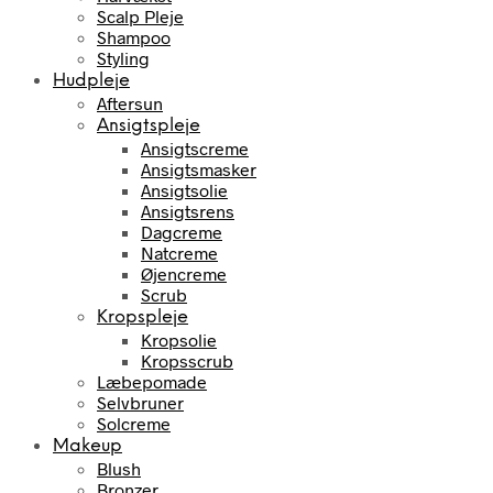
Scalp Pleje
Shampoo
Styling
Hudpleje
Aftersun
Ansigtspleje
Ansigtscreme
Ansigtsmasker
Ansigtsolie
Ansigtsrens
Dagcreme
Natcreme
Øjencreme
Scrub
Kropspleje
Kropsolie
Kropsscrub
Læbepomade
Selvbruner
Solcreme
Makeup
Blush
Bronzer