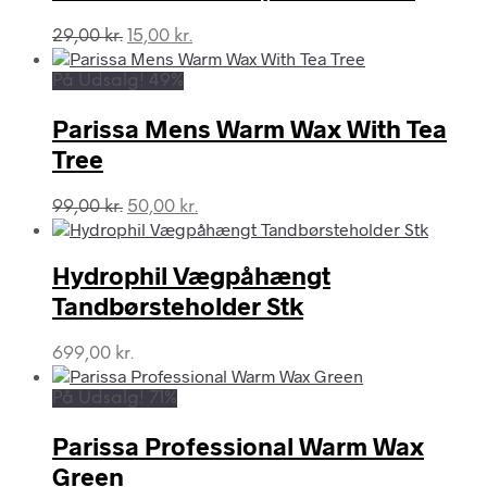
Den
Den
29,00
kr.
15,00
kr.
oprindelige
aktuelle
pris
pris
På Udsalg! 49%
var:
er:
29,00 kr..
15,00 kr..
Parissa Mens Warm Wax With Tea
Tree
Den
Den
99,00
kr.
50,00
kr.
oprindelige
aktuelle
pris
pris
var:
er:
Hydrophil Vægpåhængt
99,00 kr..
50,00 kr..
Tandbørsteholder Stk
699,00
kr.
På Udsalg! 71%
Parissa Professional Warm Wax
Green