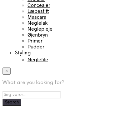
Concealer
Læbestift
Mascara
Neglelak
Neglepleje
Øjenbryn
Primer
Pudder
Styling
Neglefile
×
What are you looking for?