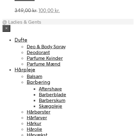
Den
Den
349,00
kr.
100,00
kr.
oprindelige
aktuelle
@ Ladies & Gents
pris
pris
var:
er:
×
349,00 kr..
100,00 kr..
Dufte
Deo & Body Spray
Deodorant
Parfume Kvinder
Parfume Mænd
Hårpleje
Balsam
Barbering
Aftershave
Barberblade
Barberskum
Skægpleje
Hårbørster
Hårfarver
Hårkur
Hårolie
Hårvækst