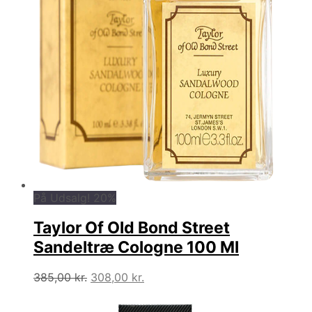
På Udsalg! 20%
Taylor Of Old Bond Street
Sandeltræ Cologne 100 Ml
Den
Den
385,00
kr.
308,00
kr.
oprindelige
aktuelle
pris
pris