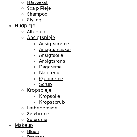
Hårvækst
Scalp Pleje
Shampoo
Styling
Hudpleje
Aftersun
Ansigtspleje
Ansigtscreme
Ansigtsmasker
Ansigtsolie
Ansigtsrens
Dagcreme
Natcreme
Øjencreme
Scrub
Kropspleje
Kropsolie
Kropsscrub
Læbepomade
Selvbruner
Solcreme
Makeup
Blush
Bronzer