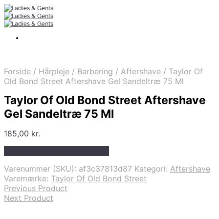
Forside
/
Hårpleje
/
Barbering
/
Aftershave
/
Taylor Of
Old Bond Street Aftershave Gel Sandeltræ 75 Ml
Taylor Of Old Bond Street Aftershave
Gel Sandeltræ 75 Ml
185,00
kr.
Bedste pris hos Proshave.dk
Varenummer (SKU):
af3c37813d87
Kategori:
Aftershave
Varemærke:
Taylor Of Old Bond Street
Previous Product
Next Product