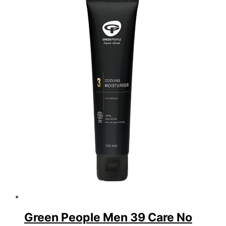
var:
er:
385,00 kr..
308,00 kr..
Green People Men 39 Care No