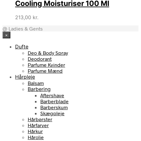
Cooling Moisturiser 100 Ml
213,00
kr.
@ Ladies & Gents
×
Dufte
Deo & Body Spray
Deodorant
Parfume Kvinder
Parfume Mænd
Hårpleje
Balsam
Barbering
Aftershave
Barberblade
Barberskum
Skægpleje
Hårbørster
Hårfarver
Hårkur
Hårolie