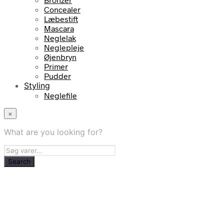
Concealer
Læbestift
Mascara
Neglelak
Neglepleje
Øjenbryn
Primer
Pudder
Styling
Neglefile
×
What are you looking for?