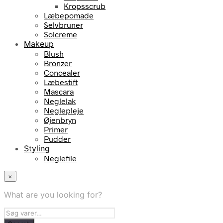
Kropsscrub
Læbepomade
Selvbruner
Solcreme
Makeup
Blush
Bronzer
Concealer
Læbestift
Mascara
Neglelak
Neglepleje
Øjenbryn
Primer
Pudder
Styling
Neglefile
×
What are you looking for?