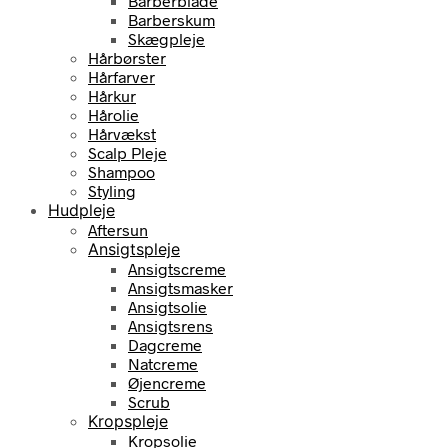
Barberblade
Barberskum
Skægpleje
Hårbørster
Hårfarver
Hårkur
Hårolie
Hårvækst
Scalp Pleje
Shampoo
Styling
Hudpleje
Aftersun
Ansigtspleje
Ansigtscreme
Ansigtsmasker
Ansigtsolie
Ansigtsrens
Dagcreme
Natcreme
Øjencreme
Scrub
Kropspleje
Kropsolie