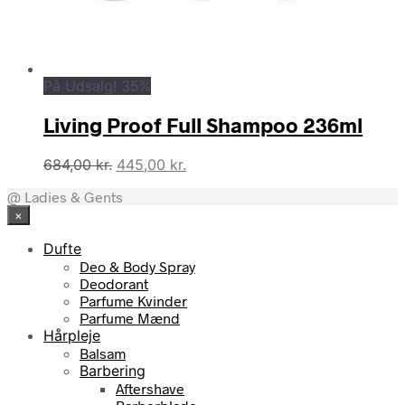
På Udsalg! 35%
Living Proof Full Shampoo 236ml
Den
Den
684,00
kr.
445,00
kr.
oprindelige
aktuelle
@ Ladies & Gents
pris
pris
×
var:
er:
684,00 kr..
445,00 kr..
Dufte
Deo & Body Spray
Deodorant
Parfume Kvinder
Parfume Mænd
Hårpleje
Balsam
Barbering
Aftershave