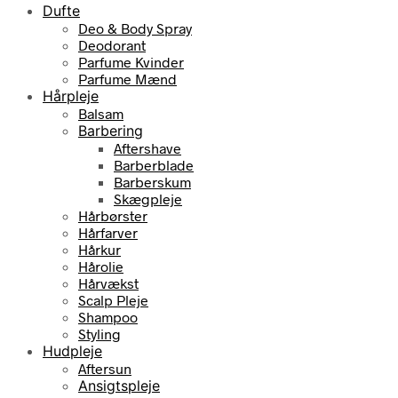
Dufte
Deo & Body Spray
Deodorant
Parfume Kvinder
Parfume Mænd
Hårpleje
Balsam
Barbering
Aftershave
Barberblade
Barberskum
Skægpleje
Hårbørster
Hårfarver
Hårkur
Hårolie
Hårvækst
Scalp Pleje
Shampoo
Styling
Hudpleje
Aftersun
Ansigtspleje