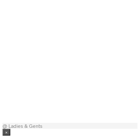
129,00
kr.
129,00
kr.
129,00
kr.
@ Ladies & Gents
×