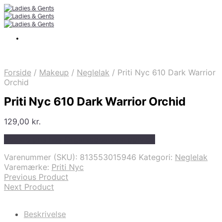
Forside
/
Makeup
/
Neglelak
/
Priti Nyc 610 Dark Warrior
Orchid
Priti Nyc 610 Dark Warrior Orchid
129,00
kr.
Bedste pris hos Organicbeautysupply.dk
Varenummer (SKU):
813553015946
Kategori:
Neglelak
Varemærke:
Priti Nyc
Previous Product
Next Product
Beskrivelse