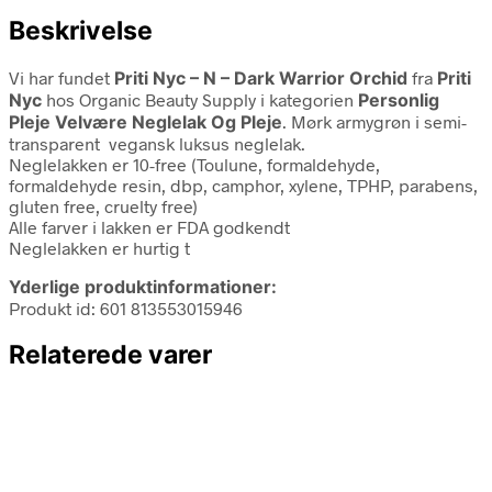
Beskrivelse
Vi har fundet
Priti Nyc – N – Dark Warrior Orchid
fra
Priti
Nyc
hos Organic Beauty Supply i kategorien
Personlig
Pleje Velvære Neglelak Og Pleje
. Mørk armygrøn i semi-
transparent vegansk luksus neglelak.
Neglelakken er 10-free (Toulune, formaldehyde,
formaldehyde resin, dbp, camphor, xylene, TPHP, parabens,
gluten free, cruelty free)
Alle farver i lakken er FDA godkendt
Neglelakken er hurtig t
Yderlige produktinformationer:
Produkt id: 601 813553015946
Relaterede varer
129,00
kr.