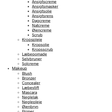
Ansigtscreme
Ansigtsmasker
Ansigtsolie
Ansigtsrens
Dagcreme
Natcreme
Øjencreme
Scrub
Kropspleje
Kropsolie
Kropsscrub
Læbepomade
Selvbruner
Solcreme
Makeup
Blush
Bronzer
Concealer
Læbestift
Mascara
Neglelak
Neglepleje
Øjenbryn
Primer