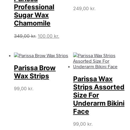
Professional
249,00
kr.
Sugar Wax
Chamomile
Den
Den
349,00
kr.
100,00
kr.
oprindelige
aktuelle
pris
pris
var:
er:
349,00 kr..
100,00 kr..
Parissa Brow
Wax Strips
Parissa Wax
Strips Assorted
99,00
kr.
Size For
Underarm Bikini
Face
99,00
kr.