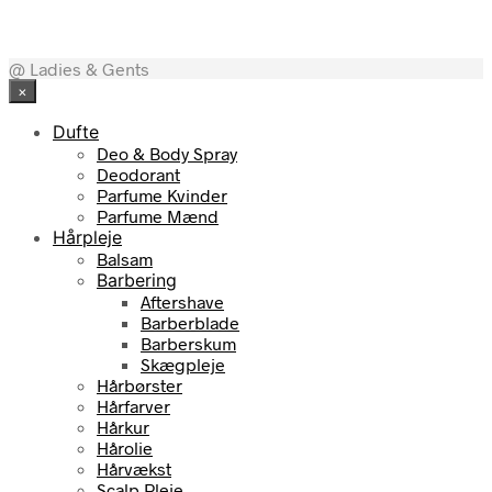
@ Ladies & Gents
×
Dufte
Deo & Body Spray
Deodorant
Parfume Kvinder
Parfume Mænd
Hårpleje
Balsam
Barbering
Aftershave
Barberblade
Barberskum
Skægpleje
Hårbørster
Hårfarver
Hårkur
Hårolie
Hårvækst
Scalp Pleje