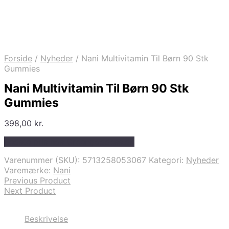
Forside
/
Nyheder
/
Nani Multivitamin Til Børn 90 Stk
Gummies
Nani Multivitamin Til Børn 90 Stk
Gummies
398,00
kr.
Bedste pris hos Greengoddess.dk
Varenummer (SKU):
5713258053067
Kategori:
Nyheder
Varemærke:
Nani
Previous Product
Next Product
Beskrivelse