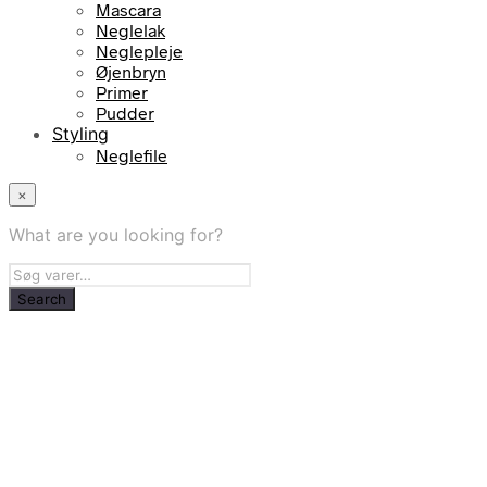
Mascara
Neglelak
Neglepleje
Øjenbryn
Primer
Pudder
Styling
Neglefile
×
What are you looking for?