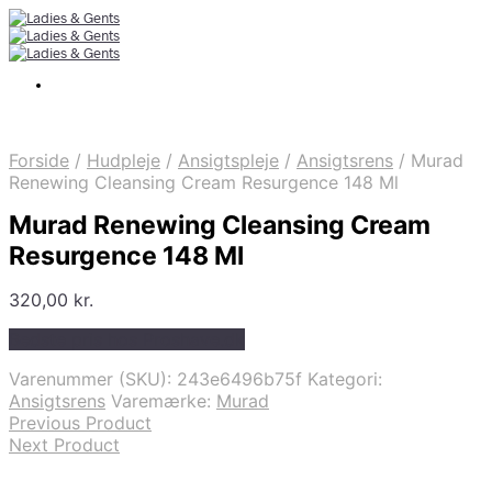
Forside
/
Hudpleje
/
Ansigtspleje
/
Ansigtsrens
/
Murad
Renewing Cleansing Cream Resurgence 148 Ml
Murad Renewing Cleansing Cream
Resurgence 148 Ml
320,00
kr.
Bedste pris hos Proshave.dk
Varenummer (SKU):
243e6496b75f
Kategori:
Ansigtsrens
Varemærke:
Murad
Previous Product
Next Product