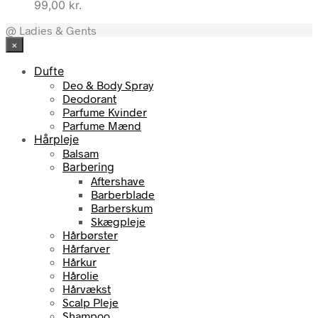
99,00
kr.
@ Ladies & Gents
×
Dufte
Deo & Body Spray
Deodorant
Parfume Kvinder
Parfume Mænd
Hårpleje
Balsam
Barbering
Aftershave
Barberblade
Barberskum
Skægpleje
Hårbørster
Hårfarver
Hårkur
Hårolie
Hårvækst
Scalp Pleje
Shampoo