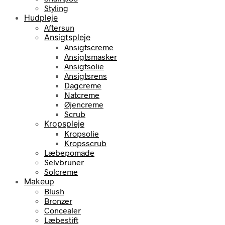
Styling
Hudpleje
Aftersun
Ansigtspleje
Ansigtscreme
Ansigtsmasker
Ansigtsolie
Ansigtsrens
Dagcreme
Natcreme
Øjencreme
Scrub
Kropspleje
Kropsolie
Kropsscrub
Læbepomade
Selvbruner
Solcreme
Makeup
Blush
Bronzer
Concealer
Læbestift