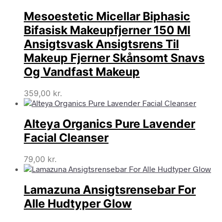
Mesoestetic Micellar Biphasic
Bifasisk Makeupfjerner 150 Ml
Ansigtsvask Ansigtsrens Til
Makeup Fjerner Skånsomt Snavs
Og Vandfast Makeup
359,00
kr.
Alteya Organics Pure Lavender
Facial Cleanser
79,00
kr.
Lamazuna Ansigtsrensebar For
Alle Hudtyper Glow