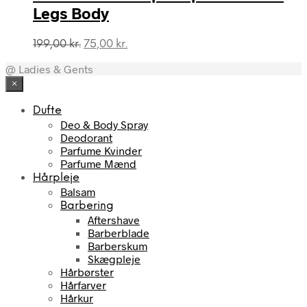
Legs Body
Den
Den
199,00
kr.
75,00
kr.
oprindelige
aktuelle
@ Ladies & Gents
pris
pris
var:
er:
×
199,00 kr..
75,00 kr..
Dufte
Deo & Body Spray
Deodorant
Parfume Kvinder
Parfume Mænd
Hårpleje
Balsam
Barbering
Aftershave
Barberblade
Barberskum
Skægpleje
Hårbørster
Hårfarver
Hårkur