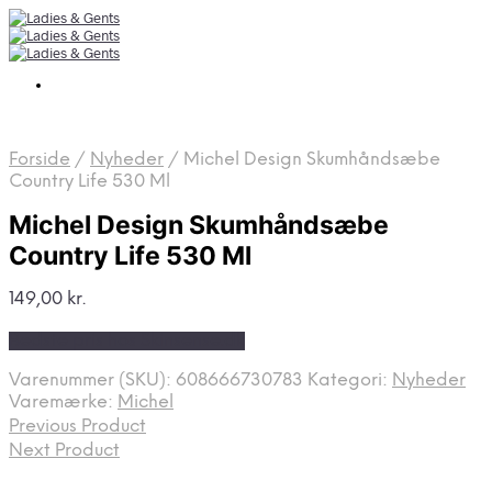
Forside
/
Nyheder
/
Michel Design Skumhåndsæbe
Country Life 530 Ml
Michel Design Skumhåndsæbe
Country Life 530 Ml
149,00
kr.
Bedste pris hos Skinsense.dk
Varenummer (SKU):
608666730783
Kategori:
Nyheder
Varemærke:
Michel
Previous Product
Next Product