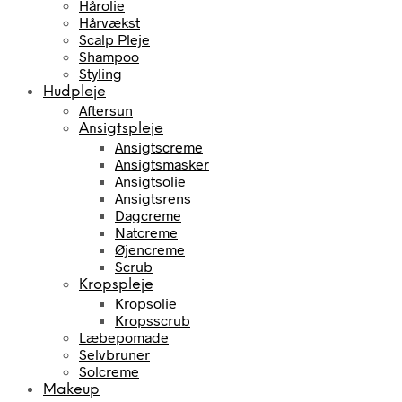
Hårolie
Hårvækst
Scalp Pleje
Shampoo
Styling
Hudpleje
Aftersun
Ansigtspleje
Ansigtscreme
Ansigtsmasker
Ansigtsolie
Ansigtsrens
Dagcreme
Natcreme
Øjencreme
Scrub
Kropspleje
Kropsolie
Kropsscrub
Læbepomade
Selvbruner
Solcreme
Makeup