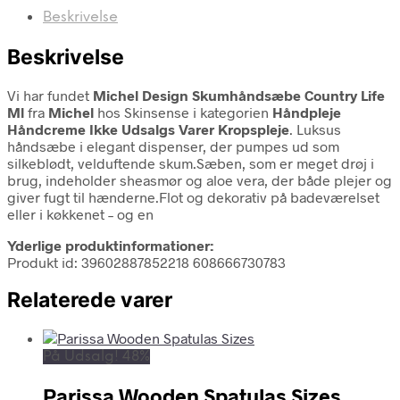
Beskrivelse
Beskrivelse
Vi har fundet
Michel Design Skumhåndsæbe Country Life
Ml
fra
Michel
hos Skinsense i kategorien
Håndpleje
Håndcreme Ikke Udsalgs Varer Kropspleje
. Luksus
håndsæbe i elegant dispenser, der pumpes ud som
silkeblødt, velduftende skum.Sæben, som er meget drøj i
brug, indeholder sheasmør og aloe vera, der både plejer og
giver fugt til hænderne.Flot og dekorativ på badeværelset
eller i køkkenet – og en
Yderlige produktinformationer:
Produkt id: 39602887852218 608666730783
Relaterede varer
På Udsalg! 48%
Parissa Wooden Spatulas Sizes