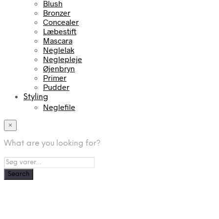
Blush
Bronzer
Concealer
Læbestift
Mascara
Neglelak
Neglepleje
Øjenbryn
Primer
Pudder
Styling
Neglefile
×
What are you looking for?