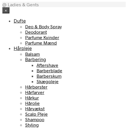
@ Ladies & Gents
×
Dufte
Deo & Body Spray
Deodorant
Parfume Kvinder
Parfume Mænd
Hårpleje
Balsam
Barbering
Aftershave
Barberblade
Barberskum
Skægpleje
Hårbørster
Hårfarver
Hårkur
Hårolie
Hårvækst
Scalp Pleje
Shampoo
Styling