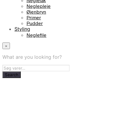
Neglelak
Neglepleje
Øjenbryn
Primer
Pudder
Styling
Neglefile
×
What are you looking for?