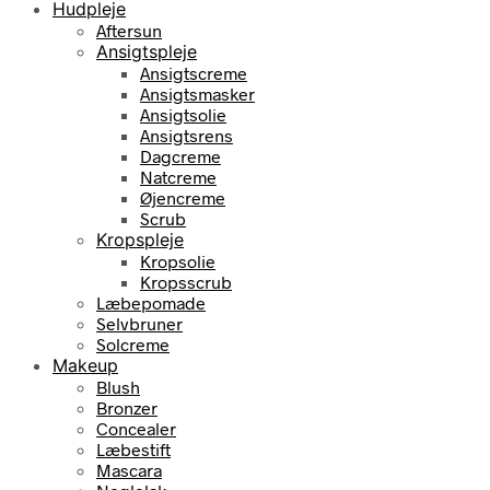
Hudpleje
Aftersun
Ansigtspleje
Ansigtscreme
Ansigtsmasker
Ansigtsolie
Ansigtsrens
Dagcreme
Natcreme
Øjencreme
Scrub
Kropspleje
Kropsolie
Kropsscrub
Læbepomade
Selvbruner
Solcreme
Makeup
Blush
Bronzer
Concealer
Læbestift
Mascara