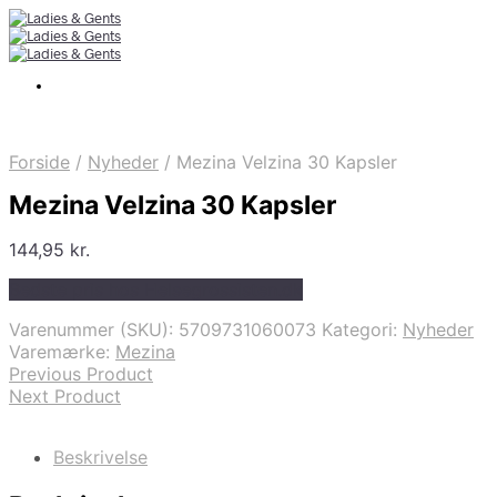
Forside
/
Nyheder
/
Mezina Velzina 30 Kapsler
Mezina Velzina 30 Kapsler
144,95
kr.
Bedste pris hos Helsegrossisten.dk
Varenummer (SKU):
5709731060073
Kategori:
Nyheder
Varemærke:
Mezina
Previous Product
Next Product
Beskrivelse