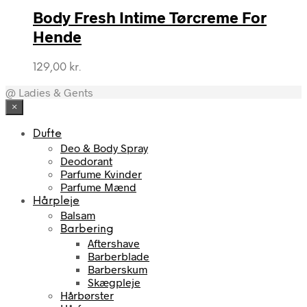
var:
er:
Body Fresh Intime Tørcreme For
349,00 kr..
100,00 kr..
Hende
129,00
kr.
@ Ladies & Gents
×
Dufte
Deo & Body Spray
Deodorant
Parfume Kvinder
Parfume Mænd
Hårpleje
Balsam
Barbering
Aftershave
Barberblade
Barberskum
Skægpleje
Hårbørster