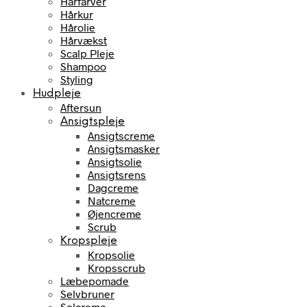
Hårfarver
Hårkur
Hårolie
Hårvækst
Scalp Pleje
Shampoo
Styling
Hudpleje
Aftersun
Ansigtspleje
Ansigtscreme
Ansigtsmasker
Ansigtsolie
Ansigtsrens
Dagcreme
Natcreme
Øjencreme
Scrub
Kropspleje
Kropsolie
Kropsscrub
Læbepomade
Selvbruner
Solcreme