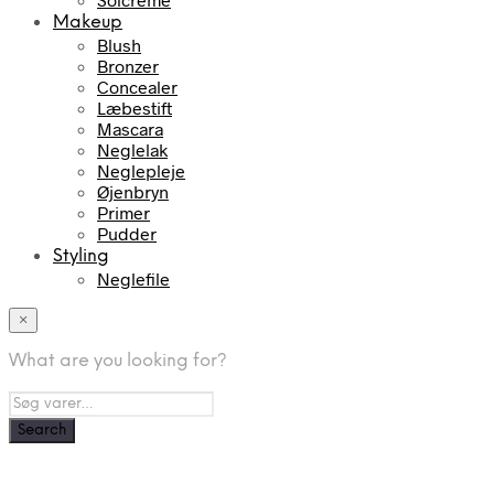
Makeup
Blush
Bronzer
Concealer
Læbestift
Mascara
Neglelak
Neglepleje
Øjenbryn
Primer
Pudder
Styling
Neglefile
×
What are you looking for?