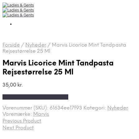
Forside
/
Nyheder
/
Marvis Licorice Mint Tandpasta
Rejsestørrelse 25 Ml
Marvis Licorice Mint Tandpasta
Rejsestørrelse 25 Ml
35,00
kr.
Bedste pris hos Proshave.dk
Varenummer (SKU):
61634ee17f93
Kategori:
Nyheder
Varemærke:
Marvis
Previous Product
Next Product