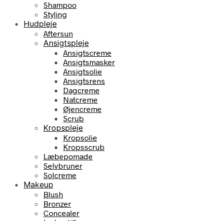
Shampoo
Styling
Hudpleje
Aftersun
Ansigtspleje
Ansigtscreme
Ansigtsmasker
Ansigtsolie
Ansigtsrens
Dagcreme
Natcreme
Øjencreme
Scrub
Kropspleje
Kropsolie
Kropsscrub
Læbepomade
Selvbruner
Solcreme
Makeup
Blush
Bronzer
Concealer