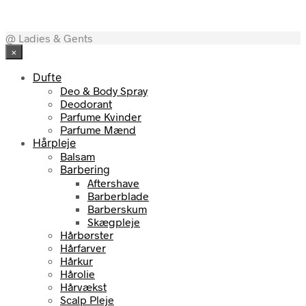
pris
pris
var:
er:
199,00 kr..
75,00 k
@ Ladies & Gents
×
Dufte
Deo & Body Spray
Deodorant
Parfume Kvinder
Parfume Mænd
Hårpleje
Balsam
Barbering
Aftershave
Barberblade
Barberskum
Skægpleje
Hårbørster
Hårfarver
Hårkur
Hårolie
Hårvækst
Scalp Pleje