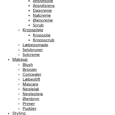
Ansigtsolie
Ansigtsrens
Dagcreme
Natcreme
Øjencreme
Scrub
Kropspleje
Kropsolie
Kropsscrub
Læbepomade
Selvbruner
Solcreme
Makeup
Blush
Bronzer
Concealer
Læbestift
Mascara
Neglelak
Neglepleje
Øjenbryn
Primer
Pudder
Styling