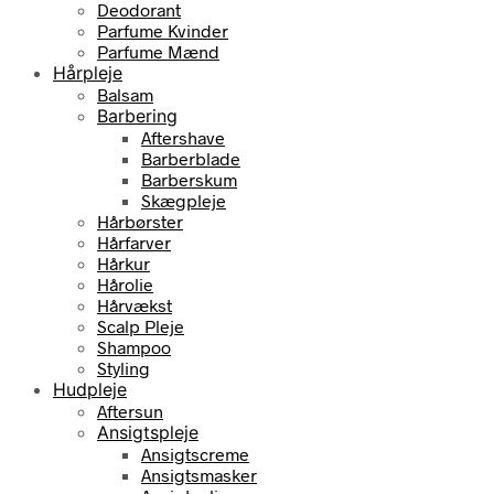
Deodorant
Parfume Kvinder
Parfume Mænd
Hårpleje
Balsam
Barbering
Aftershave
Barberblade
Barberskum
Skægpleje
Hårbørster
Hårfarver
Hårkur
Hårolie
Hårvækst
Scalp Pleje
Shampoo
Styling
Hudpleje
Aftersun
Ansigtspleje
Ansigtscreme
Ansigtsmasker