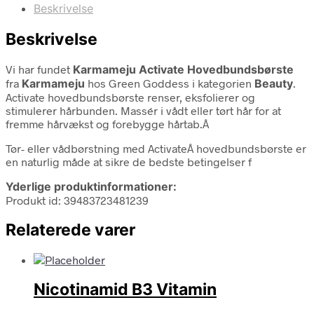
Beskrivelse
Beskrivelse
Vi har fundet
Karmameju Activate Hovedbundsbørste
fra
Karmameju
hos Green Goddess i kategorien
Beauty
.
Activate hovedbundsbørste renser, eksfolierer og
stimulerer hårbunden. Massér i vådt eller tørt hår for at
fremme hårvækst og forebygge hårtab.Â
Tør- eller vådbørstning med ActivateÂ hovedbundsbørste er
en naturlig måde at sikre de bedste betingelser f
Yderlige produktinformationer:
Produkt id: 39483723481239
Relaterede varer
Nicotinamid B3 Vitamin