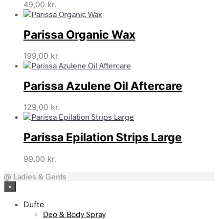
49,00
kr.
Parissa Organic Wax
199,00
kr.
Parissa Azulene Oil Aftercare
129,00
kr.
Parissa Epilation Strips Large
99,00
kr.
@ Ladies & Gents
×
Dufte
Deo & Body Spray