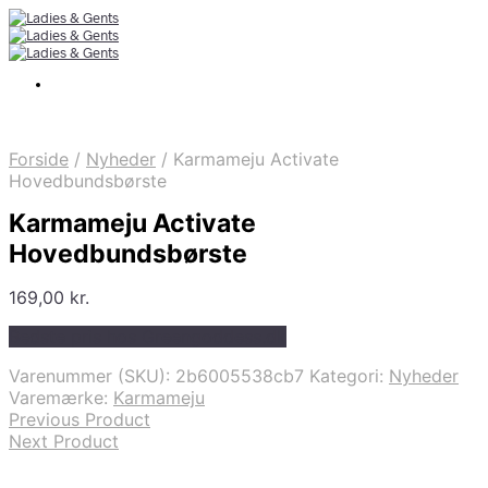
Forside
/
Nyheder
/
Karmameju Activate
Hovedbundsbørste
Karmameju Activate
Hovedbundsbørste
169,00
kr.
Bedste pris hos Greengoddess.dk
Varenummer (SKU):
2b6005538cb7
Kategori:
Nyheder
Varemærke:
Karmameju
Previous Product
Next Product