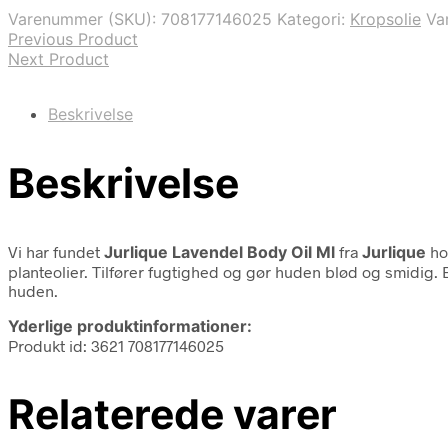
Varenummer (SKU):
708177146025
Kategori:
Kropsolie
Va
Previous Product
Next Product
Beskrivelse
Beskrivelse
Vi har fundet
Jurlique Lavendel Body Oil Ml
fra
Jurlique
ho
planteolier. Tilfører fugtighed og gør huden blød og smidig. 
huden.
Yderlige produktinformationer:
Produkt id: 3621 708177146025
Relaterede varer