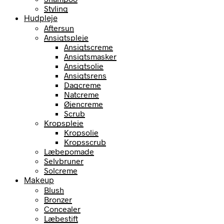
Styling
Hudpleje
Aftersun
Ansigtspleje
Ansigtscreme
Ansigtsmasker
Ansigtsolie
Ansigtsrens
Dagcreme
Natcreme
Øjencreme
Scrub
Kropspleje
Kropsolie
Kropsscrub
Læbepomade
Selvbruner
Solcreme
Makeup
Blush
Bronzer
Concealer
Læbestift