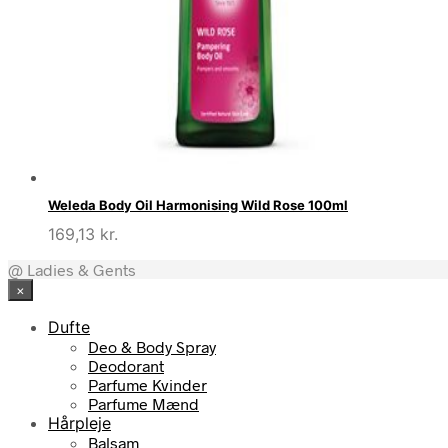
Weleda Body Oil Harmonising Wild Rose 100ml
169,13
kr.
@ Ladies & Gents
×
Dufte
Deo & Body Spray
Deodorant
Parfume Kvinder
Parfume Mænd
Hårpleje
Balsam