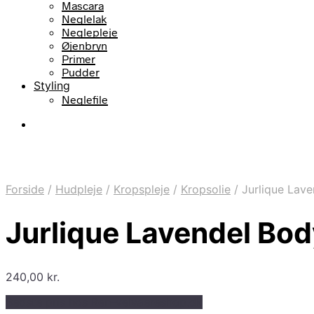
Mascara
Neglelak
Neglepleje
Øjenbryn
Primer
Pudder
Styling
Neglefile
Forside
/
Hudpleje
/
Kropspleje
/
Kropsolie
/
Jurlique Lave
Jurlique Lavendel Bod
240,00
kr.
Bedste pris hos Ren-velvaereshop.dk