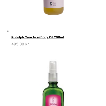
Rudolph Care Acai Body Oil 200ml
495,00
kr.