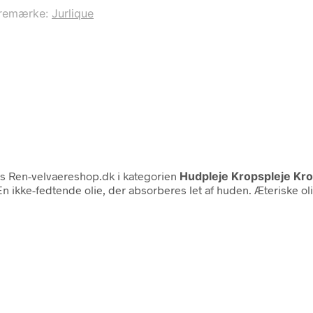
remærke:
Jurlique
s Ren-velvaereshop.dk i kategorien
Hudpleje Kropspleje Kro
En ikke-fedtende olie, der absorberes let af huden. Æteriske o