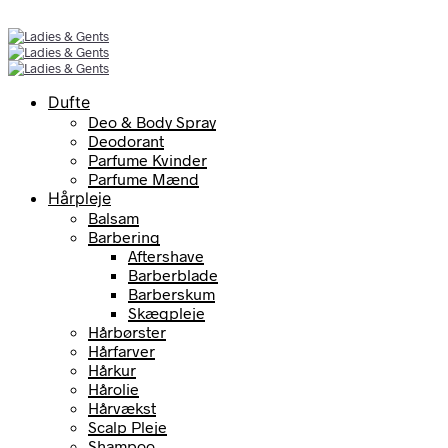
Dufte
Deo & Body Spray
Deodorant
Parfume Kvinder
Parfume Mænd
Hårpleje
Balsam
Barbering
Aftershave
Barberblade
Barberskum
Skægpleje
Hårbørster
Hårfarver
Hårkur
Hårolie
Hårvækst
Scalp Pleje
Shampoo