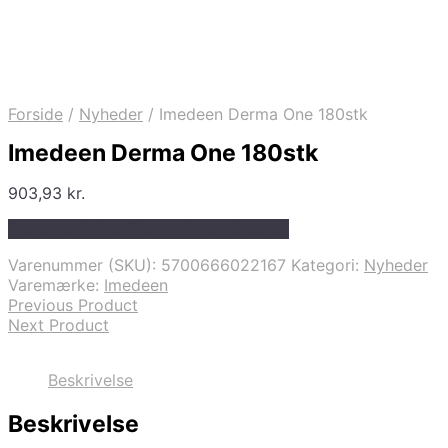
Forside
/
Nyheder
/
Imedeen Derma One 180stk
Imedeen Derma One 180stk
903,93
kr.
Bedste pris hos Ren-velvaereshop.dk
Varenummer (SKU):
5700666022167
Kategori:
Nyheder
Varemærke:
Imedeen
Previous Product
Next Product
Beskrivelse
Beskrivelse