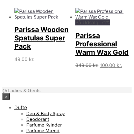
På Udsalg! 71%
Parissa Wooden
Parissa
Spatulas Super
Professional
Pack
Warm Wax Gold
49,00
kr.
Den
Den
349,00
kr.
100,00
kr.
oprindelige
aktue
pris
pris
var:
er:
349,00 kr..
100,0
@ Ladies & Gents
×
Dufte
Deo & Body Spray
Deodorant
Parfume Kvinder
Parfume Mænd