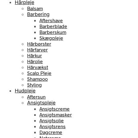
Hårpleje
Balsam
Barbering
Aftershave
Barberblade
Barberskum
Skægpleje
Hårbørster
Hårfarver
Hårkur
Hårolie
Hårvækst
Scalp Pleje
Shampoo
Styling
Hudpleje
Aftersun
Ansigtspleje
Ansigtscreme
Ansigtsmasker
Ansigtsolie
Ansigtsrens
Dagcreme
Natcreme