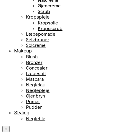
Øjencreme
Scrub
Kropspleje
Kropsolie
Kropsscrub
Læbepomade
Selvbruner
Solcreme
Makeup
Blush
Bronzer
Concealer
Læbestift
Mascara
Neglelak
Neglepleje
Øjenbryn
Primer
Pudder
Styling
Neglefile
×