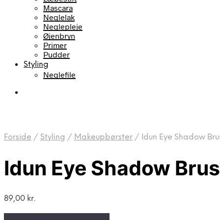
Mascara
Neglelak
Neglepleje
Øjenbryn
Primer
Pudder
Styling
Neglefile
Forside
/
Styling
/
Makeupbørster
/
Idun Eye Shadow Bru
Idun Eye Shadow Bru
89,00
kr.
Bedste pris hos Skinsense.dk