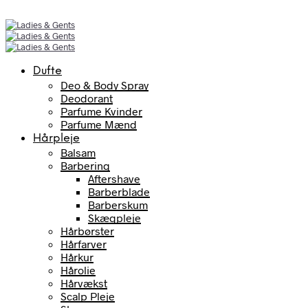
Dufte
Deo & Body Spray
Deodorant
Parfume Kvinder
Parfume Mænd
Hårpleje
Balsam
Barbering
Aftershave
Barberblade
Barberskum
Skægpleje
Hårbørster
Hårfarver
Hårkur
Hårolie
Hårvækst
Scalp Pleje