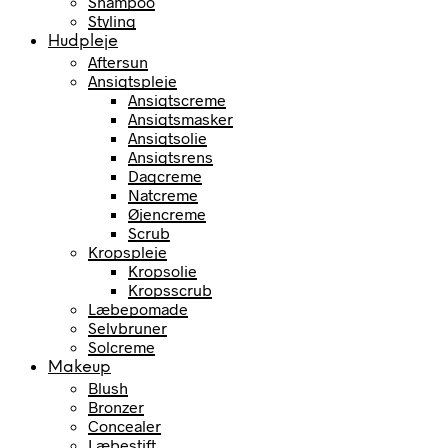
Shampoo
Styling
Hudpleje
Aftersun
Ansigtspleje
Ansigtscreme
Ansigtsmasker
Ansigtsolie
Ansigtsrens
Dagcreme
Natcreme
Øjencreme
Scrub
Kropspleje
Kropsolie
Kropsscrub
Læbepomade
Selvbruner
Solcreme
Makeup
Blush
Bronzer
Concealer
Læbestift