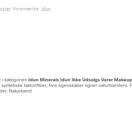
rster
Varemærke:
Idun
 i kategorien
Idun Minerals Idun Ikke Udsalgs Varer Makeu
e syntetiske taklonfiber, hvis egenskaber ligner naturbørsters. F
der. Naturbørst