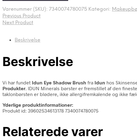
Varenummer (SKU):
7340074780075
Kategori:
Makeupbø
Previous Product
Next Product
Beskrivelse
Beskrivelse
Vi har fundet
Idun Eye Shadow Brush
fra
Idun
hos Skinsense
Produkter
. IDUN Minerals børster er fremstillet af den finest
taklonbørsten er blødere, ikke allergifremkalende og ikke fæl
Yderlige produktinformationer:
Produkt id: 39602534613178 7340074780075
Relaterede varer