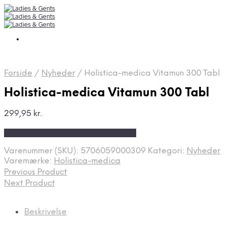
Forside
/
Nyheder
/
Holistica-medica Vitamun 300 Tabl
Holistica-medica Vitamun 300 Tabl
299,95
kr.
Bedste pris hos Helsegrossisten.dk
Varenummer (SKU):
5706059000309
Kategori:
Nyheder
Varemærke:
Holistica-medica
Previous Product
Next Product
Beskrivelse