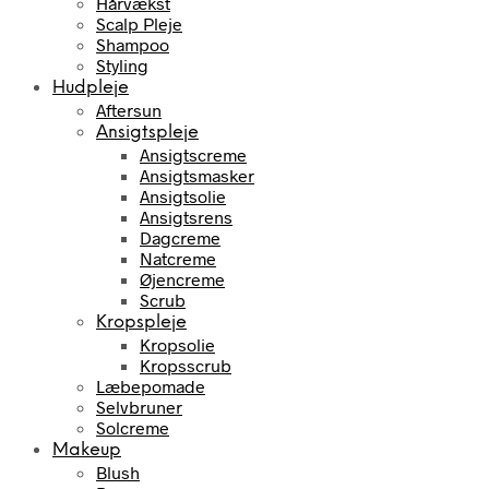
Hårvækst
Scalp Pleje
Shampoo
Styling
Hudpleje
Aftersun
Ansigtspleje
Ansigtscreme
Ansigtsmasker
Ansigtsolie
Ansigtsrens
Dagcreme
Natcreme
Øjencreme
Scrub
Kropspleje
Kropsolie
Kropsscrub
Læbepomade
Selvbruner
Solcreme
Makeup
Blush