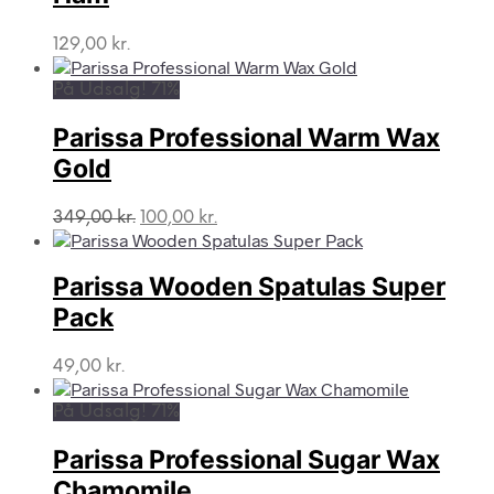
129,00
kr.
På Udsalg! 71%
Parissa Professional Warm Wax
Gold
Den
Den
349,00
kr.
100,00
kr.
oprindelige
aktuelle
pris
pris
var:
er:
Parissa Wooden Spatulas Super
349,00 kr..
100,00 kr..
Pack
49,00
kr.
På Udsalg! 71%
Parissa Professional Sugar Wax
Chamomile