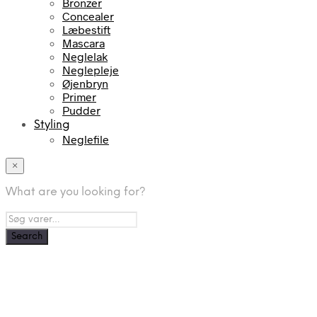
Bronzer
Concealer
Læbestift
Mascara
Neglelak
Neglepleje
Øjenbryn
Primer
Pudder
Styling
Neglefile
×
What are you looking for?