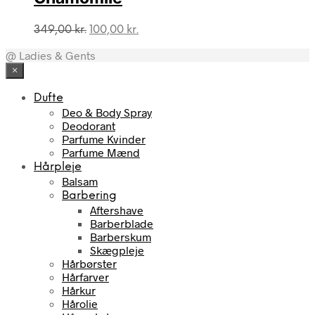
Den
Den
349,00
kr.
100,00
kr.
oprindelige
aktuelle
@ Ladies & Gents
pris
pris
var:
er:
×
349,00 kr..
100,00 kr..
Dufte
Deo & Body Spray
Deodorant
Parfume Kvinder
Parfume Mænd
Hårpleje
Balsam
Barbering
Aftershave
Barberblade
Barberskum
Skægpleje
Hårbørster
Hårfarver
Hårkur
Hårolie