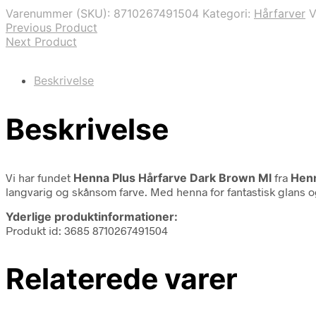
Varenummer (SKU):
8710267491504
Kategori:
Hårfarver
V
Previous Product
Next Product
Beskrivelse
Beskrivelse
Vi har fundet
Henna Plus Hårfarve Dark Brown Ml
fra
Henn
langvarig og skånsom farve. Med henna for fantastisk glans og 
Yderlige produktinformationer:
Produkt id: 3685 8710267491504
Relaterede varer