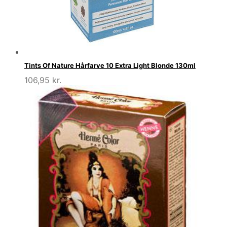
Tints Of Nature Hårfarve 10 Extra Light Blonde 130ml
106,95
kr.