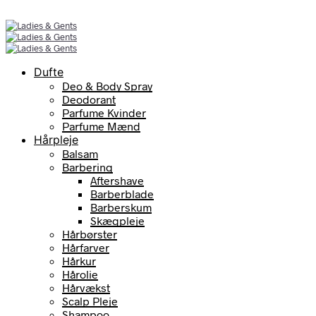
Dufte
Deo & Body Spray
Deodorant
Parfume Kvinder
Parfume Mænd
Hårpleje
Balsam
Barbering
Aftershave
Barberblade
Barberskum
Skægpleje
Hårbørster
Hårfarver
Hårkur
Hårolie
Hårvækst
Scalp Pleje
Shampoo