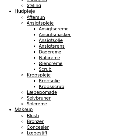
Styling
Hudpleje
Aftersun
Ansigtspleje
Ansigtscreme
Ansigtsmasker
Ansigtsolie
Ansigtsrens
Dagcreme
Natcreme
Øjencreme
Scrub
Kropspleje
Kropsolie
Kropsscrub
Læbepomade
Selvbruner
Solcreme
Makeup
Blush
Bronzer
Concealer
Læbestift