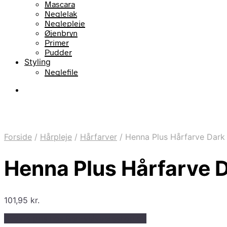
Mascara
Neglelak
Neglepleje
Øjenbryn
Primer
Pudder
Styling
Neglefile
Forside
/
Hårpleje
/
Hårfarver
/
Henna Plus Hårfarve Dark
Henna Plus Hårfarve 
101,95
kr.
Bedste pris hos Ren-velvaereshop.dk