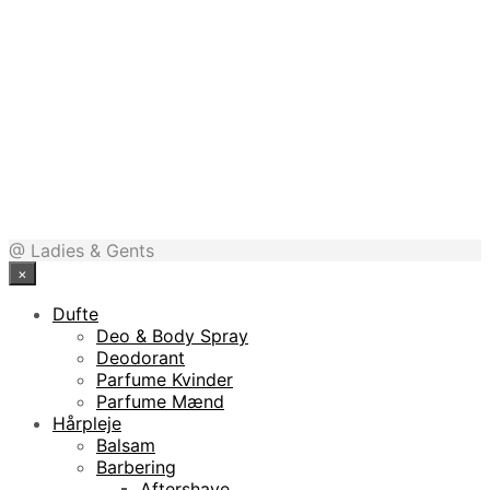
115,00
kr.
103,50
kr.
@ Ladies & Gents
×
Dufte
Deo & Body Spray
Deodorant
Parfume Kvinder
Parfume Mænd
Hårpleje
Balsam
Barbering
Aftershave