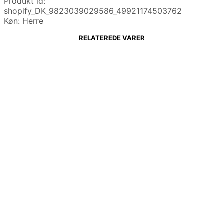
Produkt id:
shopify_DK_9823039029586_49921174503762
Køn: Herre
RELATEREDE VARER