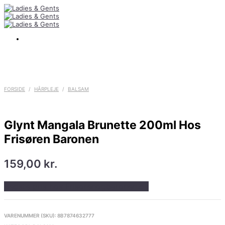
FORSIDE
/
HÅRPLEJE
/
BALSAM
Glynt Mangala Brunette 200ml Hos
Frisøren Baronen
159,00
kr.
Bedste pris hos Frisorenogbaronen.dk
VARENUMMER (SKU):
8B7874632777