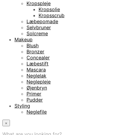
Kropspleje
Kropsolie
Kropsscrub
Læbepomade
Selvbruner
Solcreme
Makeup
Blush
Bronzer
Concealer
Læbestift
Mascara
Neglelak
Neglepleje
Øjenbryn
Primer
Pudder
Styling
Neglefile
×
What are you looking for?