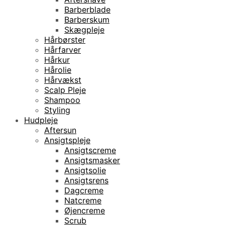
Barberblade
Barberskum
Skægpleje
Hårbørster
Hårfarver
Hårkur
Hårolie
Hårvækst
Scalp Pleje
Shampoo
Styling
Hudpleje
Aftersun
Ansigtspleje
Ansigtscreme
Ansigtsmasker
Ansigtsolie
Ansigtsrens
Dagcreme
Natcreme
Øjencreme
Scrub