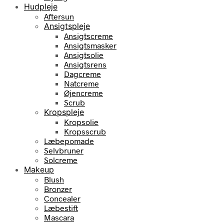
Hudpleje
Aftersun
Ansigtspleje
Ansigtscreme
Ansigtsmasker
Ansigtsolie
Ansigtsrens
Dagcreme
Natcreme
Øjencreme
Scrub
Kropspleje
Kropsolie
Kropsscrub
Læbepomade
Selvbruner
Solcreme
Makeup
Blush
Bronzer
Concealer
Læbestift
Mascara