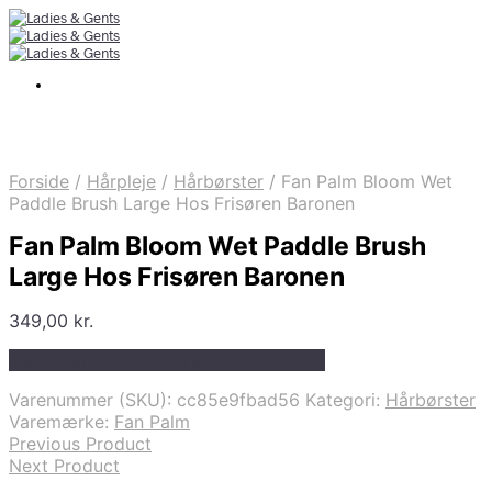
Forside
/
Hårpleje
/
Hårbørster
/
Fan Palm Bloom Wet
Paddle Brush Large Hos Frisøren Baronen
Fan Palm Bloom Wet Paddle Brush
Large Hos Frisøren Baronen
349,00
kr.
Bedste pris hos Frisorenogbaronen.dk
Varenummer (SKU):
cc85e9fbad56
Kategori:
Hårbørster
Varemærke:
Fan Palm
Previous Product
Next Product