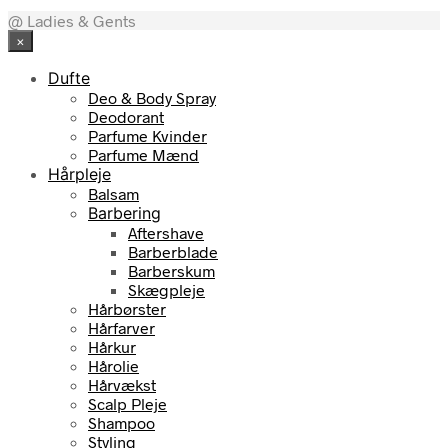
@ Ladies & Gents
×
Dufte
Deo & Body Spray
Deodorant
Parfume Kvinder
Parfume Mænd
Hårpleje
Balsam
Barbering
Aftershave
Barberblade
Barberskum
Skægpleje
Hårbørster
Hårfarver
Hårkur
Hårolie
Hårvækst
Scalp Pleje
Shampoo
Styling