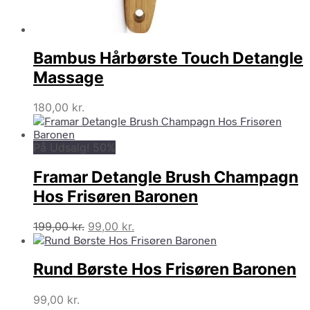
Bambus Hårbørste Touch Detangle
Massage
180,00
kr.
På Udsalg! 50%
Framar Detangle Brush Champagn
Hos Frisøren Baronen
Den
Den
199,00
kr.
99,00
kr.
oprindelige
aktuelle
pris
pris
Rund Børste Hos Frisøren Baronen
var:
er:
199,00 kr..
99,00 kr..
99,00
kr.