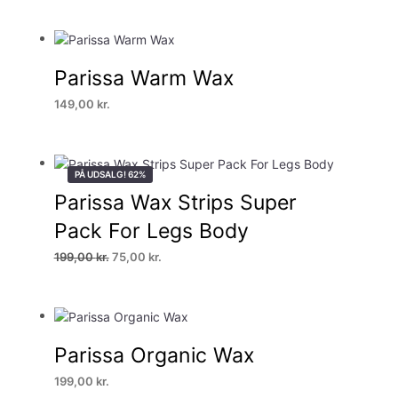
Parissa Warm Wax
149,00
kr.
PÅ UDSALG! 62%
Parissa Wax Strips Super
Pack For Legs Body
Den
Den
199,00
kr.
75,00
kr.
oprindelige
aktuelle
pris
pris
var:
er:
199,00 kr..
75,00 kr..
Parissa Organic Wax
199,00
kr.