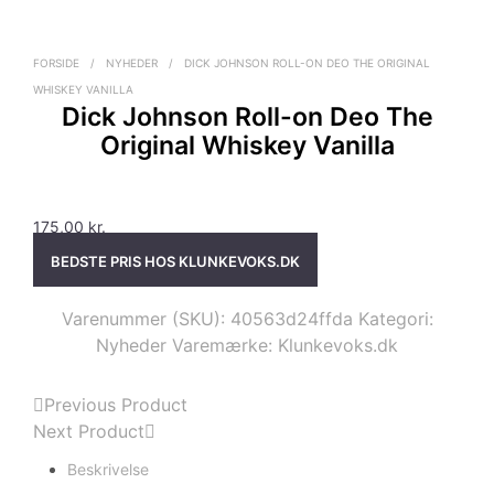
FORSIDE
/
NYHEDER
/
DICK JOHNSON ROLL-ON DEO THE ORIGINAL
WHISKEY VANILLA
Dick Johnson Roll-on Deo The
Original Whiskey Vanilla
175,00
kr.
BEDSTE PRIS HOS KLUNKEVOKS.DK
Varenummer (SKU):
40563d24ffda
Kategori:
Nyheder
Varemærke:
Klunkevoks.dk
Previous Product
Next Product
Beskrivelse