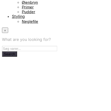
Øjenbryn
Primer
Pudder
Styling
Neglefile
×
What are you looking for?