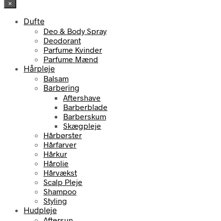
×
Dufte
Deo & Body Spray
Deodorant
Parfume Kvinder
Parfume Mænd
Hårpleje
Balsam
Barbering
Aftershave
Barberblade
Barberskum
Skægpleje
Hårbørster
Hårfarver
Hårkur
Hårolie
Hårvækst
Scalp Pleje
Shampoo
Styling
Hudpleje
Aftersun