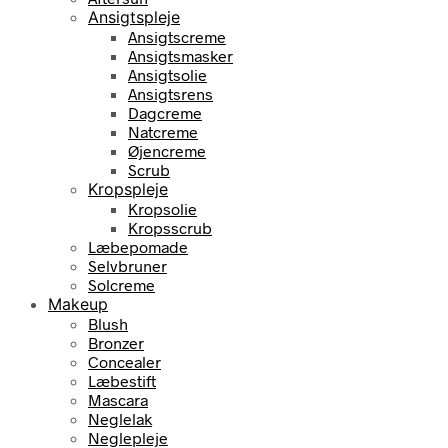
Ansigtspleje
Ansigtscreme
Ansigtsmasker
Ansigtsolie
Ansigtsrens
Dagcreme
Natcreme
Øjencreme
Scrub
Kropspleje
Kropsolie
Kropsscrub
Læbepomade
Selvbruner
Solcreme
Makeup
Blush
Bronzer
Concealer
Læbestift
Mascara
Neglelak
Neglepleje