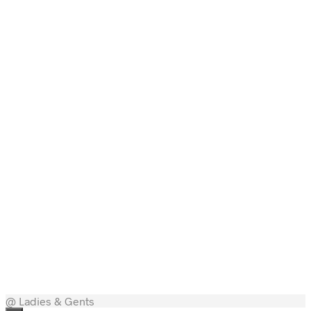
199,00
kr.
29,00
kr.
199,00
kr.
75,00
kr.
149,00
kr.
@ Ladies & Gents