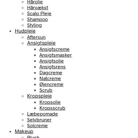
Hårolie
Hårvækst
Scalp Pleje
Shampoo
Styling
Hudpleje
Aftersun
Ansigtspleje
Ansigtscreme
Ansigtsmasker
Ansigtsolie
Ansigtsrens
Dagcreme
Natcreme
Øjencreme
Scrub
Kropspleje
Kropsolie
Kropsscrub
Læbepomade
Selvbruner
Solcreme
Makeup
Blush