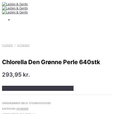
FORSIDE
/
NYHEDER
Chlorella Den Grønne Perle 640stk
293,95
kr.
Bedste pris hos Ren-velvaereshop.dk
VARENUMMER (SKU):
5709904000080
KATEGORI:
NYHEDER