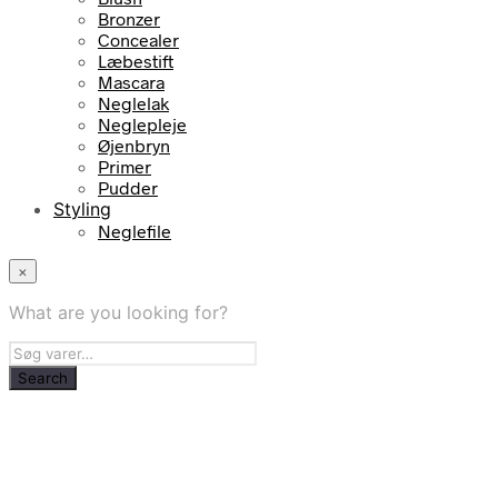
Bronzer
Concealer
Læbestift
Mascara
Neglelak
Neglepleje
Øjenbryn
Primer
Pudder
Styling
Neglefile
×
What are you looking for?