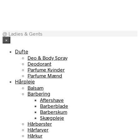
29,00
kr.
@ Ladies & Gents
×
Dufte
Deo & Body Spray
Deodorant
Parfume Kvinder
Parfume Mænd
Hårpleje
Balsam
Barbering
Aftershave
Barberblade
Barberskum
Skægpleje
Hårbørster
Hårfarver
Hårkur