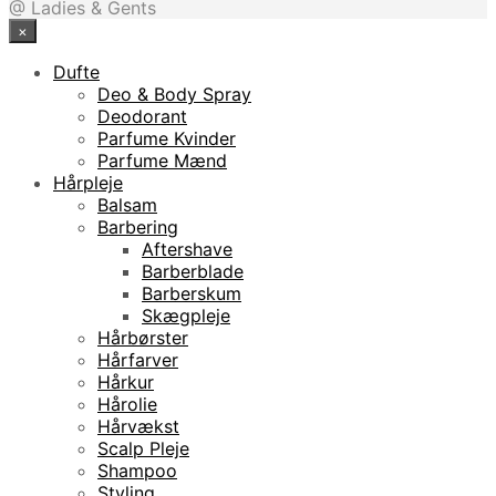
@ Ladies & Gents
×
Dufte
Deo & Body Spray
Deodorant
Parfume Kvinder
Parfume Mænd
Hårpleje
Balsam
Barbering
Aftershave
Barberblade
Barberskum
Skægpleje
Hårbørster
Hårfarver
Hårkur
Hårolie
Hårvækst
Scalp Pleje
Shampoo
Styling