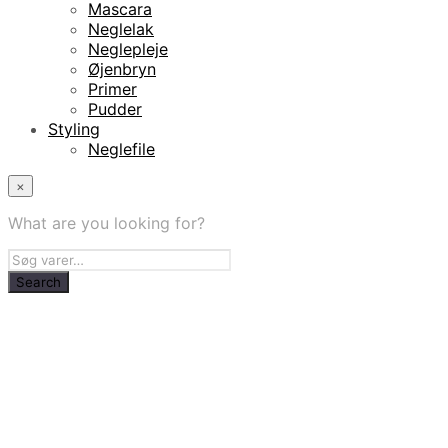
Mascara
Neglelak
Neglepleje
Øjenbryn
Primer
Pudder
Styling
Neglefile
×
What are you looking for?