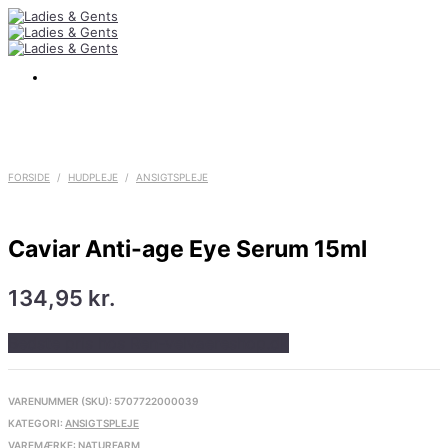
FORSIDE
/
HUDPLEJE
/
ANSIGTSPLEJE
Caviar Anti-age Eye Serum 15ml
134,95
kr.
Bedste pris hos Ren-velvaereshop.dk
VARENUMMER (SKU):
5707722000039
KATEGORI:
ANSIGTSPLEJE
VAREMÆRKE:
NATURFARM