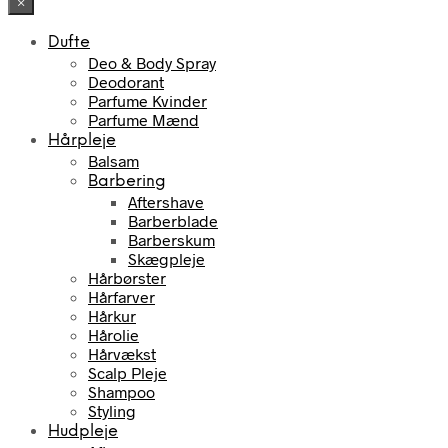
×
Dufte
Deo & Body Spray
Deodorant
Parfume Kvinder
Parfume Mænd
Hårpleje
Balsam
Barbering
Aftershave
Barberblade
Barberskum
Skægpleje
Hårbørster
Hårfarver
Hårkur
Hårolie
Hårvækst
Scalp Pleje
Shampoo
Styling
Hudpleje