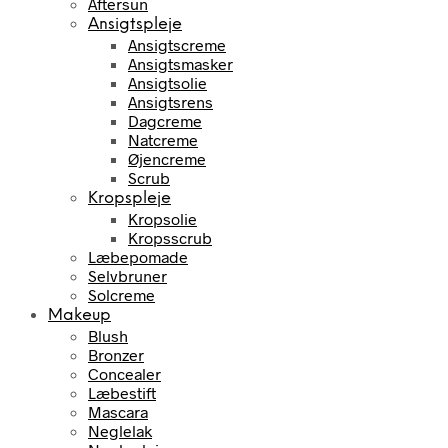
Aftersun
Ansigtspleje
Ansigtscreme
Ansigtsmasker
Ansigtsolie
Ansigtsrens
Dagcreme
Natcreme
Øjencreme
Scrub
Kropspleje
Kropsolie
Kropsscrub
Læbepomade
Selvbruner
Solcreme
Makeup
Blush
Bronzer
Concealer
Læbestift
Mascara
Neglelak