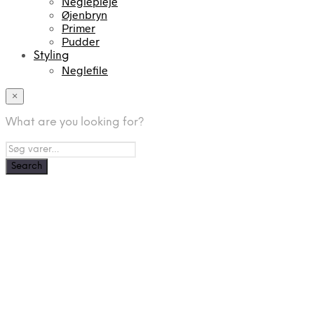
Neglepleje
Øjenbryn
Primer
Pudder
Styling
Neglefile
×
What are you looking for?