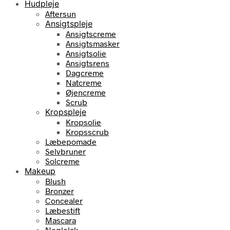
Hudpleje
Aftersun
Ansigtspleje
Ansigtscreme
Ansigtsmasker
Ansigtsolie
Ansigtsrens
Dagcreme
Natcreme
Øjencreme
Scrub
Kropspleje
Kropsolie
Kropsscrub
Læbepomade
Selvbruner
Solcreme
Makeup
Blush
Bronzer
Concealer
Læbestift
Mascara
Neglelak