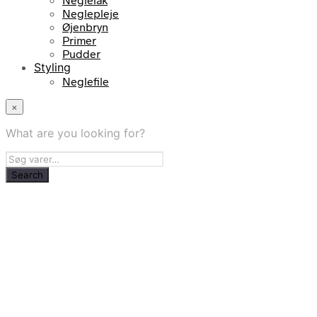
Neglepleje
Øjenbryn
Primer
Pudder
Styling
Neglefile
×
What are you looking for?