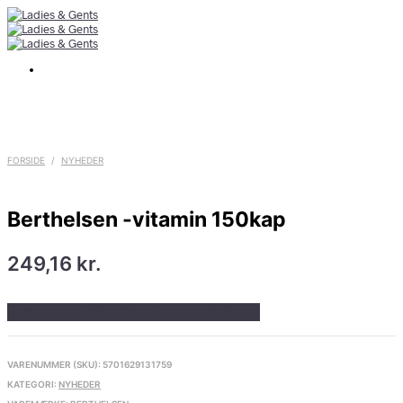
FORSIDE
/
NYHEDER
Berthelsen -vitamin 150kap
249,16
kr.
Bedste pris hos Ren-velvaereshop.dk
VARENUMMER (SKU):
5701629131759
KATEGORI:
NYHEDER