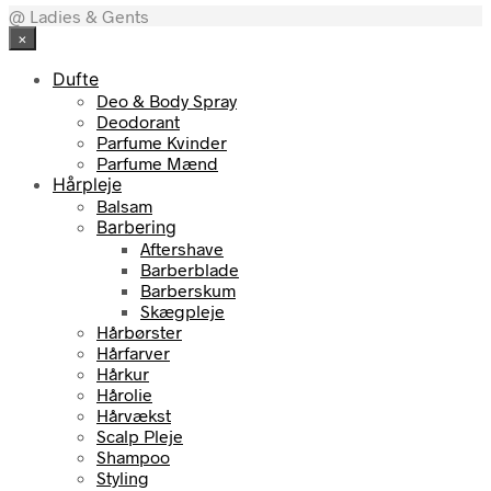
@ Ladies & Gents
×
Dufte
Deo & Body Spray
Deodorant
Parfume Kvinder
Parfume Mænd
Hårpleje
Balsam
Barbering
Aftershave
Barberblade
Barberskum
Skægpleje
Hårbørster
Hårfarver
Hårkur
Hårolie
Hårvækst
Scalp Pleje
Shampoo
Styling