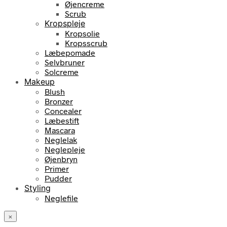
Øjencreme
Scrub
Kropspleje
Kropsolie
Kropsscrub
Læbepomade
Selvbruner
Solcreme
Makeup
Blush
Bronzer
Concealer
Læbestift
Mascara
Neglelak
Neglepleje
Øjenbryn
Primer
Pudder
Styling
Neglefile
×