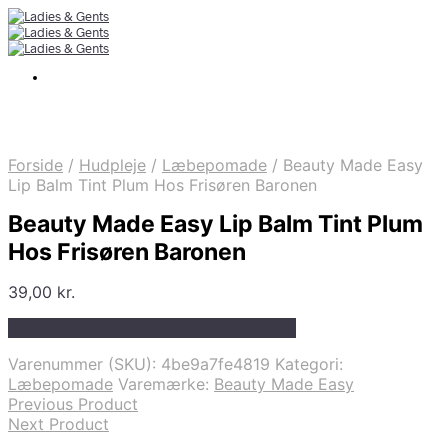
Forside
/
Hudpleje
/
Læbepomade
/
Beauty Made Easy
Lip Balm Tint Plum Hos Frisøren Baronen
Beauty Made Easy Lip Balm Tint Plum
Hos Frisøren Baronen
39,00
kr.
Bedste pris hos Frisorenogbaronen.dk
Varenummer (SKU):
4be9a7fe4819
Kategori:
Læbepomade
Varemærke:
Beauty Made Easy
Previous Product
Next Product