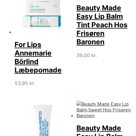
Beauty Made
Easy Lip Balm
Tint Peach Hos
Frisøren
Baronen
For Lips
Annemarie
39,00
kr.
Börlind
Læbepomade
53,95
kr.
Beauty Made