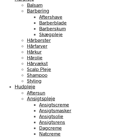
Balsam
Barbering
Aftershave
Barberblade
Barberskum
Skægpleje
Hårbørster
Hårfarver
Hårkur
Hårolie
Hårvækst
Scalp Pleje
Shampoo
Styling
Hudpleje
Aftersun
Ansigtspleje
Ansigtscreme
Ansigtsmasker
Ansigtsolie
Ansigtsrens
Dagcreme
Natcreme