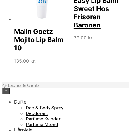
Easy Lip Balm
Sweet Hos
Frisøren
Baronen
Malin Goetz
39,00
kr.
Mojito Lip Balm
10
135,00
kr.
@ Ladies & Gents
×
Dufte
Deo & Body Spray
Deodorant
Parfume Kvinder
Parfume Mænd
Hårpleje