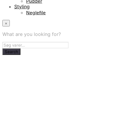
Pudder
Styling
Neglefile
×
What are you looking for?