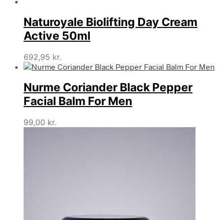
Naturoyale Biolifting Day Cream
Active 50ml
692,95
kr.
Nurme Coriander Black Pepper
Facial Balm For Men
99,00
kr.