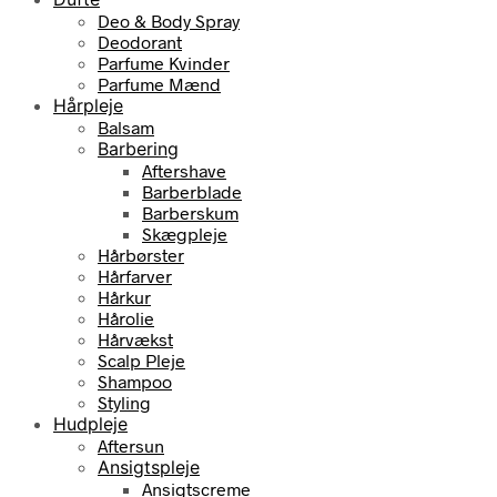
Deo & Body Spray
Deodorant
Parfume Kvinder
Parfume Mænd
Hårpleje
Balsam
Barbering
Aftershave
Barberblade
Barberskum
Skægpleje
Hårbørster
Hårfarver
Hårkur
Hårolie
Hårvækst
Scalp Pleje
Shampoo
Styling
Hudpleje
Aftersun
Ansigtspleje
Ansigtscreme