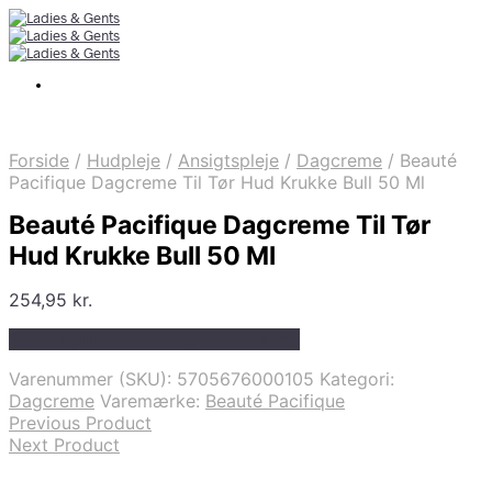
Forside
/
Hudpleje
/
Ansigtspleje
/
Dagcreme
/
Beauté
Pacifique Dagcreme Til Tør Hud Krukke Bull 50 Ml
Beauté Pacifique Dagcreme Til Tør
Hud Krukke Bull 50 Ml
254,95
kr.
Bedste pris hos Helsegrossisten.dk
Varenummer (SKU):
5705676000105
Kategori:
Dagcreme
Varemærke:
Beauté Pacifique
Previous Product
Next Product