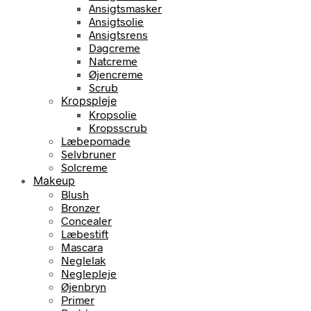
Ansigtsmasker
Ansigtsolie
Ansigtsrens
Dagcreme
Natcreme
Øjencreme
Scrub
Kropspleje
Kropsolie
Kropsscrub
Læbepomade
Selvbruner
Solcreme
Makeup
Blush
Bronzer
Concealer
Læbestift
Mascara
Neglelak
Neglepleje
Øjenbryn
Primer