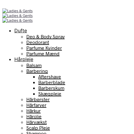
Dufte
Deo & Body Spray
Deodorant
Parfume Kvinder
Parfume Mænd
Hårpleje
Balsam
Barbering
Aftershave
Barberblade
Barberskum
Skægpleje
Hårbørster
Hårfarver
Hårkur
Hårolie
Hårvækst
Scalp Pleje
Shampoo