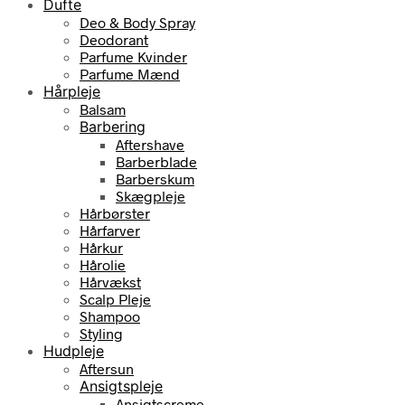
Dufte
Deo & Body Spray
Deodorant
Parfume Kvinder
Parfume Mænd
Hårpleje
Balsam
Barbering
Aftershave
Barberblade
Barberskum
Skægpleje
Hårbørster
Hårfarver
Hårkur
Hårolie
Hårvækst
Scalp Pleje
Shampoo
Styling
Hudpleje
Aftersun
Ansigtspleje
Ansigtscreme