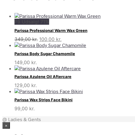
På Udsalg! 71%
Parissa Professional Warm Wax Green
Den
Den
349,00
kr.
100,00
kr.
oprindelige
aktuelle
pris
pris
Parissa Body Sugar Chamomile
var:
er:
149,00
kr.
349,00 kr..
100,00 kr..
Parissa Azulene Oil Aftercare
129,00
kr.
Parissa Wax Strips Face Bikini
99,00
kr.
@ Ladies & Gents
×