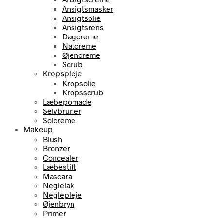
Ansigtsmasker
Ansigtsolie
Ansigtsrens
Dagcreme
Natcreme
Øjencreme
Scrub
Kropspleje
Kropsolie
Kropsscrub
Læbepomade
Selvbruner
Solcreme
Makeup
Blush
Bronzer
Concealer
Læbestift
Mascara
Neglelak
Neglepleje
Øjenbryn
Primer