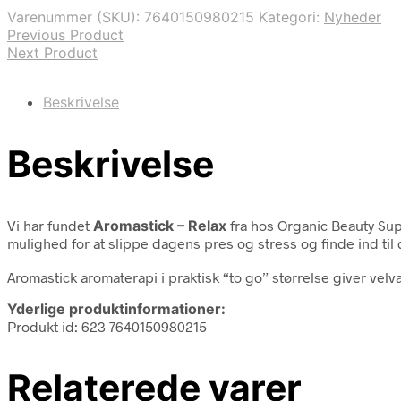
Varenummer (SKU):
7640150980215
Kategori:
Nyheder
Previous Product
Next Product
Beskrivelse
Beskrivelse
Vi har fundet
Aromastick – Relax
fra
hos Organic Beauty Sup
mulighed for at slippe dagens pres og stress og finde ind til
Aromastick aromaterapi i praktisk “to go” størrelse giver vel
Yderlige produktinformationer:
Produkt id: 623 7640150980215
Relaterede varer