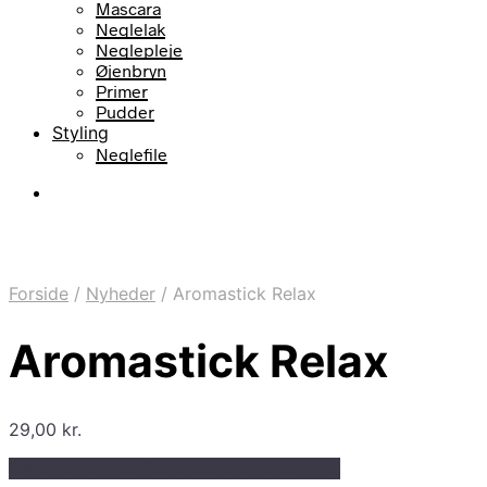
Mascara
Neglelak
Neglepleje
Øjenbryn
Primer
Pudder
Styling
Neglefile
Forside
/
Nyheder
/
Aromastick Relax
Aromastick Relax
29,00
kr.
Bedste pris hos Organicbeautysupply.dk