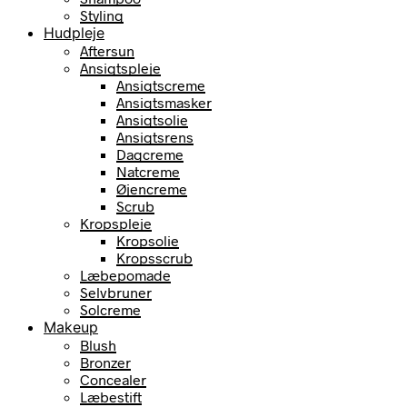
Styling
Hudpleje
Aftersun
Ansigtspleje
Ansigtscreme
Ansigtsmasker
Ansigtsolie
Ansigtsrens
Dagcreme
Natcreme
Øjencreme
Scrub
Kropspleje
Kropsolie
Kropsscrub
Læbepomade
Selvbruner
Solcreme
Makeup
Blush
Bronzer
Concealer
Læbestift