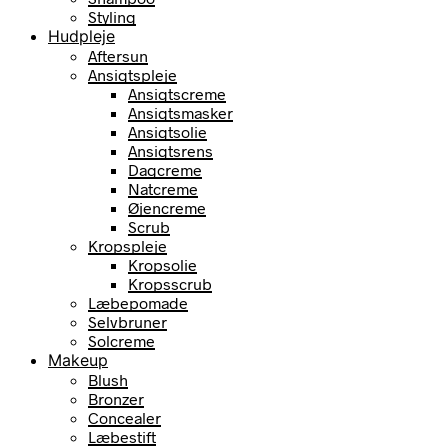
Styling
Hudpleje
Aftersun
Ansigtspleje
Ansigtscreme
Ansigtsmasker
Ansigtsolie
Ansigtsrens
Dagcreme
Natcreme
Øjencreme
Scrub
Kropspleje
Kropsolie
Kropsscrub
Læbepomade
Selvbruner
Solcreme
Makeup
Blush
Bronzer
Concealer
Læbestift