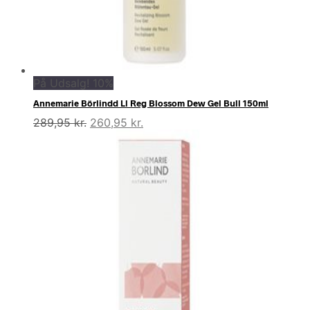
På Udsalg! 10%
Annemarie Börlindd Ll Reg Blossom Dew Gel Bull 150ml
Den
Den
289,95
kr.
260,95
kr.
oprindelige
aktuelle
pris
pris
var:
er:
289,95 kr..
260,95 kr..