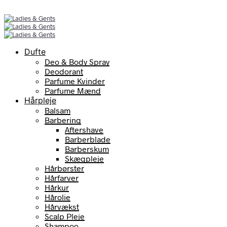
Dufte
Deo & Body Spray
Deodorant
Parfume Kvinder
Parfume Mænd
Hårpleje
Balsam
Barbering
Aftershave
Barberblade
Barberskum
Skægpleje
Hårbørster
Hårfarver
Hårkur
Hårolie
Hårvækst
Scalp Pleje
Shampoo