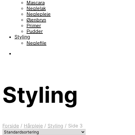
Mascara
Neglelak
Neglepleje
Øjenbryn
Primer
Pudder
Styling
Neglefile
Styling
Forside
/
Hårpleje
/
Styling
/
Side 3