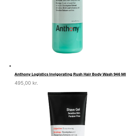
Anthony Logistics Invigorating Rush Hair Body Wash 946 Ml
495,00
kr.