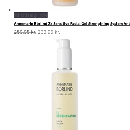
På Udsalg! 10%
Annemarie Börlind Zz Sensitive Facial Gel Strengtning System Ant
Den
Den
259,95
kr.
233,95
kr.
oprindelige
aktuelle
pris
pris
var:
er:
259,95 kr..
233,95 kr..